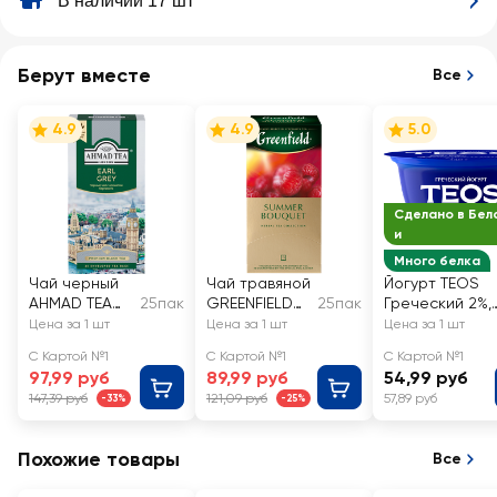
В наличии 17 шт
Берут вместе
Все
4.9
4.9
5.0
Сделано в Бел
и
Много белка
Чай черный
Чай травяной
Йогурт TEOS
AHMAD TEA
25пак
GREENFIELD
25пак
Греческий 2%,
Tea Earl Grey
Summer
без змж
Цена за 1 шт
Цена за 1 шт
Цена за 1 шт
с ароматом
Bouquet
С Картой №1
С Картой №1
С Картой №1
бергамота
97,99 руб
89,99 руб
54,99 руб
байховый
147,39 руб
121,09 руб
57,89 руб
-33%
-25%
Похожие товары
Все