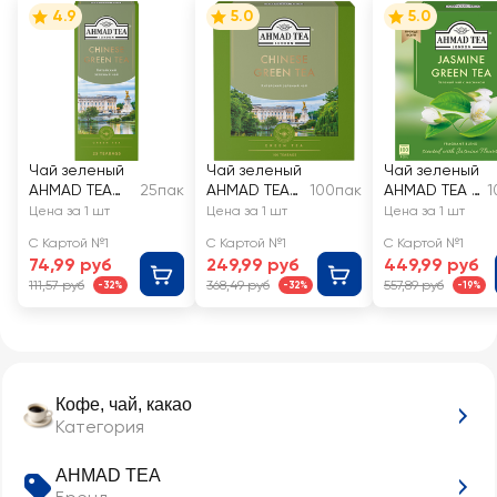
4.9
5.0
5.0
Чай зеленый
Чай зеленый
Чай зеленый
AHMAD TEA
25пак
AHMAD TEA
100пак
AHMAD TEA с
1
Китайский
Китайский
жасмином
Цена за 1 шт
Цена за 1 шт
Цена за 1 шт
С Картой №1
С Картой №1
С Картой №1
74,99 руб
249,99 руб
449,99 руб
111,57 руб
368,49 руб
557,89 руб
-32%
-32%
-19%
Кофе, чай, какао
Категория
AHMAD TEA