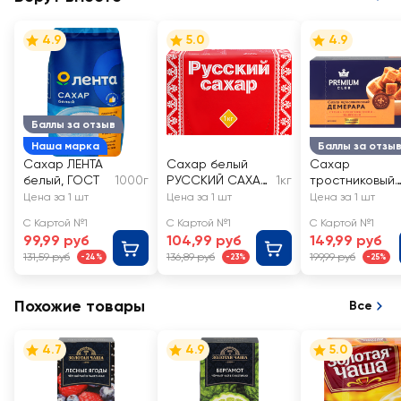
4.9
5.0
4.9
Баллы за отзыв
Наша марка
Баллы за отзы
Сахар ЛЕНТА
Сахар белый
Сахар
белый, ГОСТ
1000г
РУССКИЙ САХАР
1кг
тростниковый
кусковой
PREMIUM CLUB
Цена за 1 шт
Цена за 1 шт
Цена за 1 шт
кусковой
С Картой №1
С Картой №1
С Картой №1
99,99 руб
104,99 руб
149,99 руб
131,59 руб
136,89 руб
199,99 руб
-24%
-23%
-25%
Похожие товары
Все
4.7
4.9
5.0