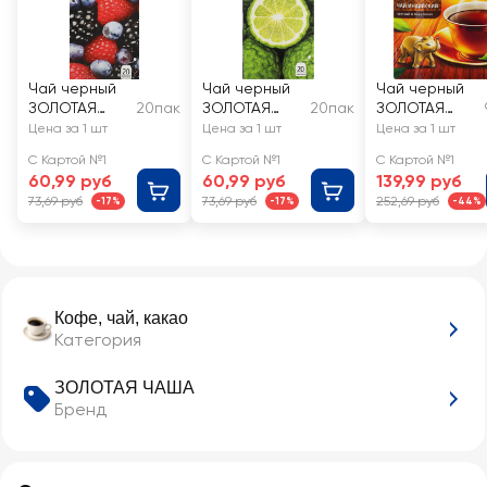
Чай черный
Чай черный
Чай черный
ЗОЛОТАЯ
20пак
ЗОЛОТАЯ
20пак
ЗОЛОТАЯ
ЧАША Лесная
ЧАША
ЧАША
Цена за 1 шт
Цена за 1 шт
Цена за 1 шт
ягода
Бергамот
Индийский
С Картой №1
С Картой №1
С Картой №1
байховый
байховый
байховый
60,99 руб
60,99 руб
139,99 руб
73,69 руб
73,69 руб
252,69 руб
-17%
-17%
-44%
Кофе, чай, какао
Категория
ЗОЛОТАЯ ЧАША
Бренд