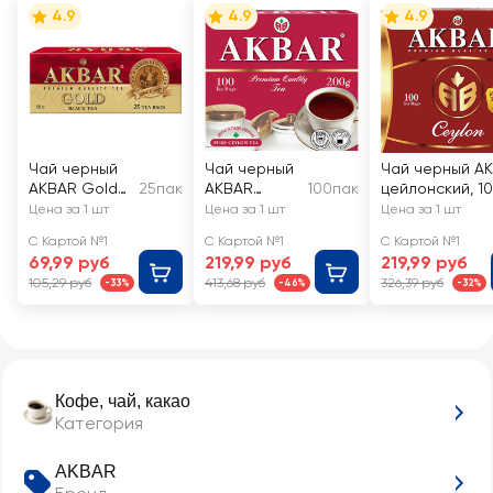
4.9
4.9
4.9
Чай черный
Чай черный
Чай черный A
AKBAR Gold
25пак
AKBAR
100пак
цейлонский, 1
байховый
Красно-
Цена за 1 шт
Цена за 1 шт
Цена за 1 шт
белая серия
С Картой №1
С Картой №1
С Картой №1
Цейлонский
69,99 руб
219,99 руб
219,99 руб
байховый
105,29 руб
413,68 руб
326,39 руб
-33%
-46%
-32%
Кофе, чай, какао
Категория
AKBAR