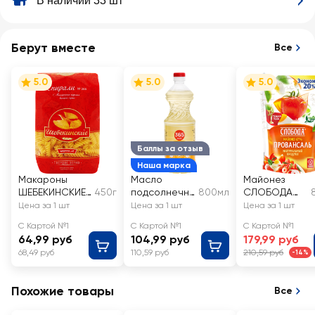
В наличии 33 шт
Берут вместе
Все
5.0
5.0
5.0
Баллы за отзыв
Наша марка
Макароны
Масло
Майонез
ШЕБЕКИНСКИЕ
450г
подсолнечно
800мл
СЛОБОДА
Спирали
е 365 ДНЕЙ
Провансаль
Цена за 1 шт
Цена за 1 шт
Цена за 1 шт
группа А,
рафинирова
67%
С Картой №1
С Картой №1
С Картой №1
высший сорт
нное
64,99 руб
104,99 руб
179,99 руб
дезодориров
68,49 руб
110,59 руб
210,59 руб
-14%
анное
Похожие товары
Все