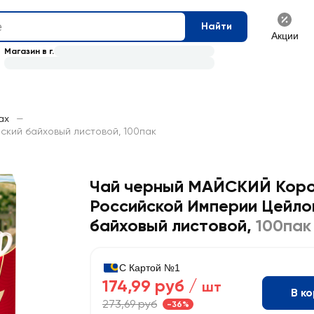
Найти
Акции
Магазин в г.
ах
—
кий байховый листовой, 100пак
Чай черный МАЙСКИЙ Кор
Российской Империи Цейло
байховый листовой
,
100пак
С Картой №1
174,99 руб /
шт
В к
273,69 руб
-36%