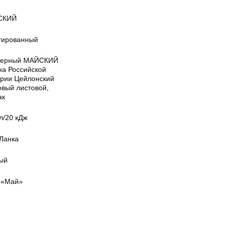
СКИЙ
тированный
черный МАЙСКИЙ
на Российской
рии Цейлонский
овый листовой,
ак
л/20 кДж
Ланка
ый
«Май»