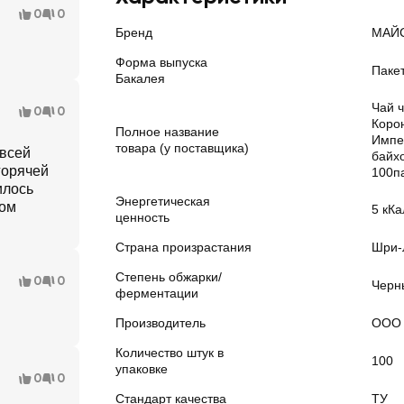
0
0
Бренд
МАЙ
Форма выпуска
Паке
Бакалея
Чай 
0
0
Коро
Полное название
Импе
товара (у поставщика)
 всей
байх
горячей
100п
илось
Энергетическая
сом
5 кКа
ценность
Страна произрастания
Шри-
Степень обжарки/
0
0
Черн
ферментации
Производитель
ООО 
Количество штук в
100
упаковке
0
0
Стандарт качества
ТУ