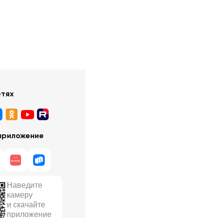
етях
приложение
Наведите
камеру
и скачайте
приложение