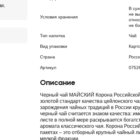
чи.
В су
не в
Условия хранения
отно
не б
Тип напитка
Чай
Вид упаковки
Карт
Страна
Росс
Артикул
0752
Описание
Черный чай МАЙСКИЙ Корона Российской 
золотой стандарт качества цейлонского ча
зарождения чайных традиций в России кр
черный чай считается знаком качества: им
листе в полной мере раскрывается богатст
аромата классического чая. Корона Росси
пакетах – это отборный крупный чайный ли
мелкой фракции.