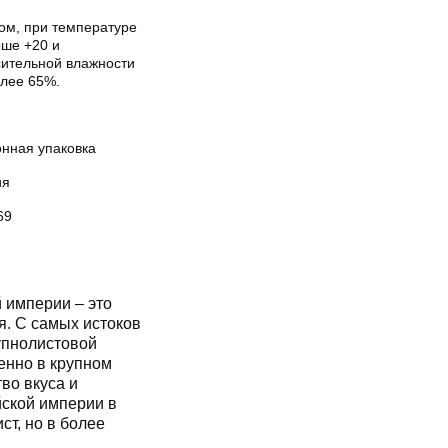
хом, при температуре
ыше +20 и
сительной влажности
олее 65%.
онная упаковка
ия
69
империи – это
я. С самых истоков
упнолистовой
енно в крупном
во вкуса и
йской империи в
ст, но в более