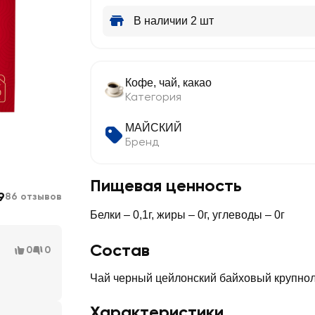
В наличии 2 шт
Кофе, чай, какао
Категория
МАЙСКИЙ
Бренд
Пищевая ценность
9
86 отзывов
Белки – 0,1г, жиры – 0г, углеводы – 0г
Состав
0
0
Чай черный цейлонский байховый крупнол
Характеристики