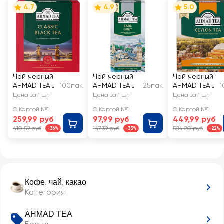
4.7
4.9
5.0
Чай черный
Чай черный
Чай черный
AHMAD TEA
100пак
AHMAD TEA
25пак
AHMAD TEA
1
Классически
Tea Earl Grey
Цейлонский
Цена за 1 шт
Цена за 1 шт
Цена за 1 шт
й, 100х2г
с ароматом
С Картой №1
С Картой №1
С Картой №1
бергамота
259,99 руб
97,99 руб
449,99 руб
байховый
410,59 руб
147,39 руб
584,20 руб
-36%
-33%
-22%
Кофе, чай, какао
Категория
AHMAD TEA