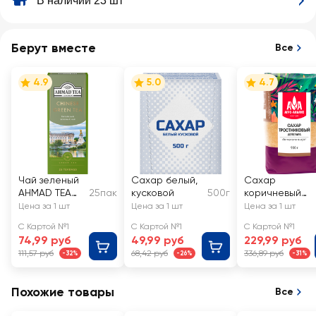
В наличии 23 шт
Берут вместе
Все
4.9
5.0
4.7
Чай зеленый
Сахар белый,
Сахар
AHMAD TEA
25пак
кусковой
500г
коричневый
Китайский
АГРО-АЛЬЯНС
Цена за 1 шт
Цена за 1 шт
Цена за 1 шт
Экстра
С Картой №1
С Картой №1
С Картой №1
Demerara
74,99 руб
49,99 руб
229,99 руб
нерафиниров
111,57 руб
68,42 руб
336,89 руб
-32%
-26%
-31%
нный
Похожие товары
Все