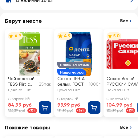
В наличии 16 шт
Берут вместе
Все
4.9
4.9
5.0
Баллы за отзыв
Наша марка
Чай зеленый
Сахар ЛЕНТА
Сахар белый
TESS Flirt с
25пак
белый, ГОСТ
1000г
РУССКИЙ САХ
кусочками
кусковой
Цена за 1 шт
Цена за 1 шт
Цена за 1 шт
персика и
С Картой №1
С Картой №1
С Картой №1
клубники
84,99 руб
99,99 руб
104,99 руб
126,39 руб
131,59 руб
136,89 руб
-32%
-24%
-23%
Похожие товары
Все