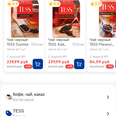
4.9
4.8
5.0
Чай черный
Чай черный
Чай черный
TESS Sunrise
100пак
TESS Хай
100пак
TESS Pleasure
Цейлон
с добавками
Цена за 1 шт
Цена за 1 шт
Цена за 1 шт
С Картой №1
С Картой №1
С Картой №1
239,99 руб
239,99 руб
84,99 руб
421,09 руб
421,09 руб
126,39 руб
-43%
-43%
-32%
Кофе, чай, какао
Категория
TESS