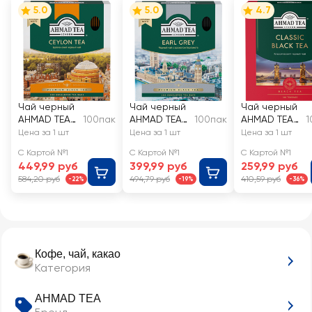
5.0
5.0
4.7
Чай черный
Чай черный
Чай черный
AHMAD TEA
100пак
AHMAD TEA
100пак
AHMAD TEA
1
Цейлонский
Tea Earl Grey
Классически
Цена за 1 шт
Цена за 1 шт
Цена за 1 шт
с
й, 100х2г
С Картой №1
С Картой №1
С Картой №1
бергамотом
449,99 руб
399,99 руб
259,99 руб
байховый
584,20 руб
494,79 руб
410,59 руб
-22%
-19%
-36%
Кофе, чай, какао
Категория
AHMAD TEA