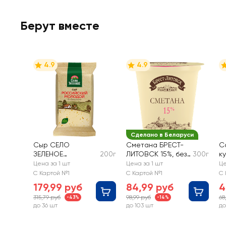
Берут вместе
4.9
4.9
Сделано в Беларуси
Сыр СЕЛО
Сметана БРЕСТ-
С
ЗЕЛЕНОЕ
200г
ЛИТОВСК 15%, без
300г
к
Российский 50%,
змж
Цена за 1 шт
Цена за 1 шт
Це
без змж
С Картой №1
С Картой №1
С 
179,99 руб
84,99 руб
4
315,79 руб
98,99 руб
68
-43%
-14%
до 36 шт
до 103 шт
до