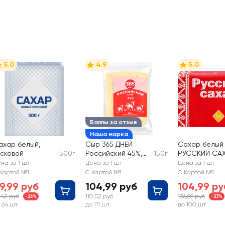
5.0
4.9
5.0
Баллы за отзыв
Наша марка
ахар белый,
Сыр 365 ДНЕЙ
Сахар белый
усковой
500г
Российский 45%,
150г
РУССКИЙ СА
без змж
кусковой
на за 1 шт
Цена за 1 шт
Цена за 1 шт
Картой №1
С Картой №1
С Картой №1
9,99 руб
104,99 руб
104,99 ру
,42 руб
110,52 руб
136,89 руб
-26%
-23%
 64 шт
до 111 шт
до 100 шт