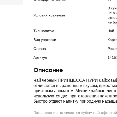
В су
не в
Условия хранения
отно
не б
Тип напитка
Чай
Вид упаковки
Карт
Страна
Росс
Артикул
1415
Описание
Чай черный ПРИНЦЕССА НУРИ байховый
отличается выраженным вкусом, яркостью
приятным ароматом. Мелкие чайные листо
используются для приготовления пакетиро
быстро отдают напитку природную насыще
Предложение не является публичной офертой