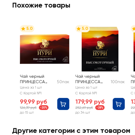
Похожие товары
5.0
5.0
Чай черный
Чай черный
Ч
ПРИНЦЕССА
50пак
ПРИНЦЕССА
100пак
П
НУРИ
НУРИ
Н
Цена за 1 шт
Цена за 1 шт
Це
Высокогорный
Высокогорный
В
С Картой №1
С Картой №1
С 
байховый
б
99,99 руб
179,99 руб
1
листовой
126,39 руб
252,69 руб
22
-20%
-28%
до 15 шт
до 34 шт
до
Другие категории с этим товаром