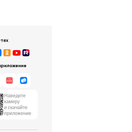
етях
приложение
Наведите
камеру
и скачайте
приложение