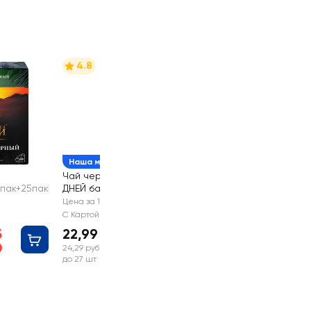
4.8
Наша марка
Чай черный 365
0пак+25пак
ДНЕЙ байховый
20пак
Цена за 1 шт
С Картой №1
б
22,99 руб
24,29 руб
до 27 шт