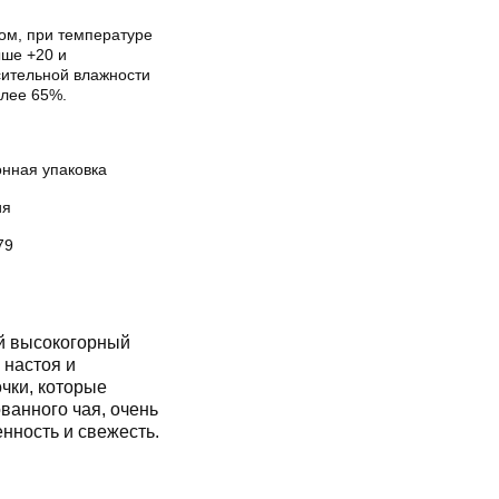
хом, при температуре
ыше +20 и
сительной влажности
олее 65%.
онная упаковка
ия
79
 высокогорный
 настоя и
чки, которые
ванного чая, очень
нность и свежесть.