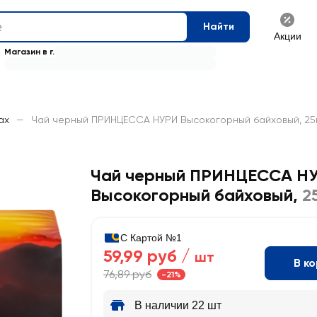
Найти
Акции
Магазин в г.
ах
—
Чай черный ПРИНЦЕССА НУРИ Высокогорный байховый, 25
Чай черный ПРИНЦЕССА Н
Высокогорный байховый
,
2
С Картой №1
59,99 руб /
шт
В к
76,89 руб
-21%
В наличии 22 шт