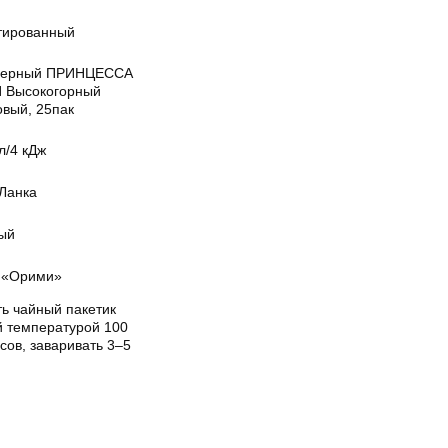
тированный
черный ПРИНЦЕССА
 Высокогорный
овый, 25пак
л/4 кДж
Ланка
ый
«Орими»
ть чайный пакетик
й температурой 100
сов, заваривать 3–5