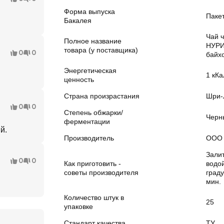
Форма выпуска
Паке
Бакалея
Чай 
Полное название
НУРИ
товара (у поставщика)
0
0
байх
Энергетическая
1 кКа
ценность
Страна произрастания
Шри-
0
0
Степень обжарки/
Черн
ферментации
й.
Производитель
ООО 
Зали
0
0
Как приготовить -
водо
советы производителя
граду
мин.
Количество штук в
25
упаковке
Стандарт качества
ТУ