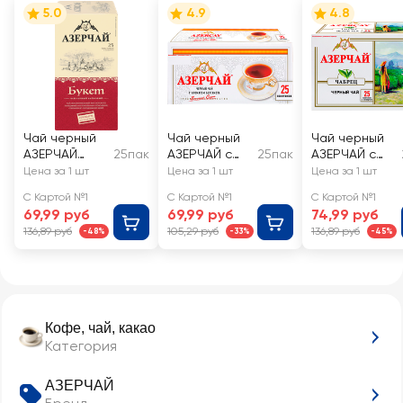
5.0
4.9
4.8
Чай черный
Чай черный
Чай черный
АЗЕРЧАЙ
25пак
АЗЕРЧАЙ с
25пак
АЗЕРЧАЙ с
Букет
ароматом
чабрецом
Цена за 1 шт
Цена за 1 шт
Цена за 1 шт
байховый
бергамота
байховый
С Картой №1
С Картой №1
С Картой №1
69,99 руб
69,99 руб
74,99 руб
136,89 руб
105,29 руб
136,89 руб
-48%
-33%
-45%
Кофе, чай, какао
Категория
АЗЕРЧАЙ