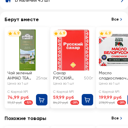
В наличии 45 шт
Берут вместе
Все
4.9
4.9
4.9
Чай зеленый
Сахар
Масло
AHMAD TEA
25пак
РУССКИЙ
500г
сладкосливоч
Китайский
кусковой
ое ЗЕЛЕНА-
Цена за 1 шт
Цена за 1 шт
Цена за 1 шт
БУРЕНА
С Картой №1
С Картой №1
С Картой №1
несоленое
74,99 руб
59,99 руб
199,99 руб
82,5%, без змж
111,57 руб
84,29 руб
278,99 руб
-32%
-28%
-28%
Похожие товары
Все