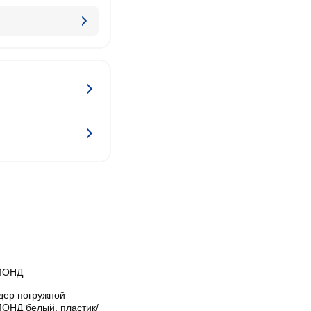
МОНД
дер погружной
ОНД белый, пластик/