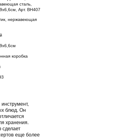
авеющая сталь,
9х6,6см, Арт. BH407
тик, нержавеющая
й
39х6,6см
онная коробка
й
93
инструмент,
х блюд. Он
отличается
ля хранения.
 сделает
есертов еще более