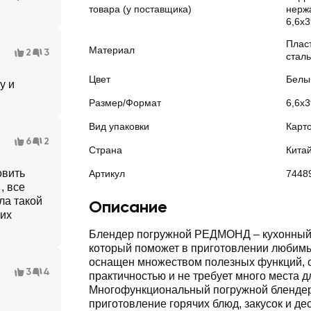
товара (у поставщика)
нерж
6,6х3
Плас
Материал
2
3
сталь
Цвет
Белы
у и
Размер/Формат
6,6х
Вид упаковки
Карт
6
2
Страна
Кита
овить
Артикул
7448
, все
ла такой
Описание
гих
Блендер погружной РЕДМОНД – кухонный 
который поможет в приготовлении любимы
оснащен множеством полезных функций, 
3
4
практичностью и не требует много места д
Многофункциональный погружной блендер
приготовление горячих блюд, закусок и д