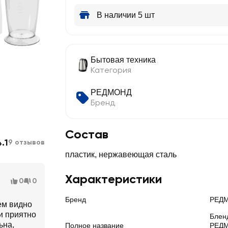
В наличии 5 шт
Бытовая техника
Категория
РЕДМОНД
Бренд
Состав
.1
9 отзывов
пластик, нержавеющая сталь
Характеристики
0
0
Бренд
РЕД
ем видно
ми приятно
Блен
ьна,
Полное название
РЕДМ