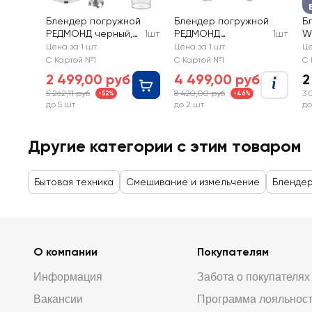
Блендер погружной
Блендер погружной
Б
РЕДМОНД черный,
1шт
РЕДМОНД
1шт
W
пластик/
бронзовый, металл/
50
Цена за 1 шт
Цена за 1 шт
Це
нержавеющая
пластик,
H
С Картой №1
С Картой №1
С 
сталь, 6,3х40х6,3см,
6,8х41,3х6,8см, Арт.
2 499,00 руб
4 499,00 руб
2
Арт. RHB-2902
BH404
5 262,11 руб
8 420,00 руб
3 
-52%
-46%
до 5 шт
до 2 шт
до
Другие категории с этим товаром
Бытовая техника
Смешивание и измельчение
Бленде
О компании
Покупателям
Информация
Забота о покупателях
Вакансии
Программа лояльнос