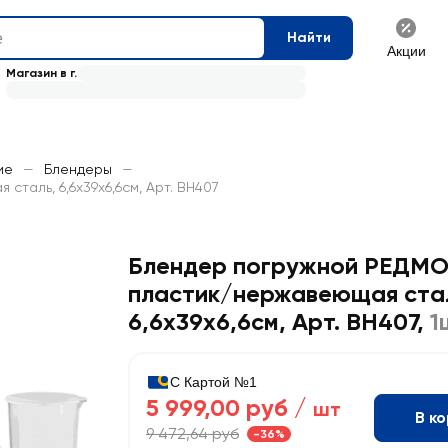
Найти
Акции
Магазин в г.
ие
—
Блендеры
—
таль, 6,6х39х6,6см, Арт. BH407
Блендер погружной РЕДМО
пластик/нержавеющая ста
6,6х39х6,6см, Арт. BH407
,
1
С Картой №1
5 999,00 руб /
шт
В к
9 472,64 руб
-36%