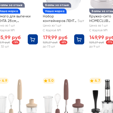
Баллы за отзыв
Баллы за отзыв
Наша марка
Наша марка
Баллы за отз
умага для выпечки
Набор
Кружка-сито
ЕНТА 28см,
контейнеров ЛЕНТА
5шт
HOMECLUB
иликонизированная,
0.23л/0.5л/0.9л/1.5
нержавеющая
на за 1 шт
Цена за 1 шт
Цена за 1 шт
0м
5л/2.65л
Арт. SM1
Картой №1
С Картой №1
С Картой №1
15,99 руб
179,99 руб
149,99 ру
3,19 руб
525,27 руб
525,27 руб
-18%
-65%
-71%
 32 шт
до 73 шт
до 9 шт
4.9
5.0
4.7