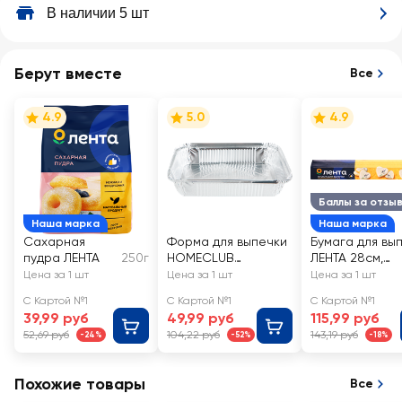
забудьте взять
В наличии 5 шт
повышенным со
а не обычное)
Берут вместе
Все
4.9
5.0
4.9
Баллы за отзы
Наша марка
Наша марка
Сахарная
Форма для выпечки
Бумага для вы
пудра ЛЕНТА
250г
HOMECLUB
ЛЕНТА 28см,
23х17x4,5см,
силиконизиро
Цена за 1 шт
Цена за 1 шт
Цена за 1 шт
алюминиевая
я, 10м
С Картой №1
С Картой №1
С Картой №1
фольга, Арт. NF-f5
39,99 руб
49,99 руб
115,99 руб
52,69 руб
104,22 руб
143,19 руб
-24%
-52%
-18%
Похожие товары
Все