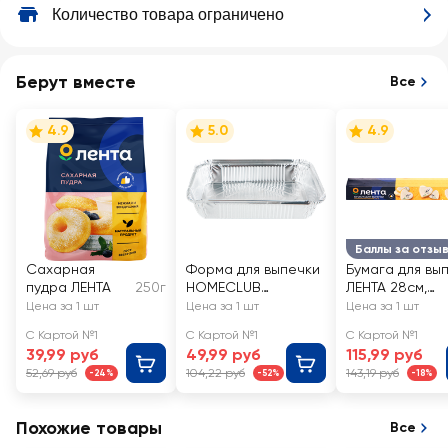
Количество товара ограничено
Берут вместе
Все
4.9
5.0
4.9
Баллы за отзы
Сахарная
Форма для выпечки
Бумага для вы
пудра ЛЕНТА
250г
HOMECLUB
ЛЕНТА 28см,
23х17x4,5см,
силиконизиро
Цена за 1 шт
Цена за 1 шт
Цена за 1 шт
алюминиевая
я, 10м
С Картой №1
С Картой №1
С Картой №1
фольга, Арт. NF-f5
39,99 руб
49,99 руб
115,99 руб
52,69 руб
104,22 руб
143,19 руб
-24%
-52%
-18%
Похожие товары
Все