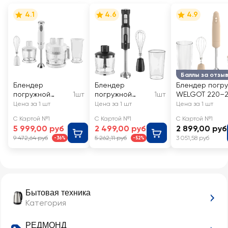
4.1
4.6
4.9
Баллы за отзы
Блендер
Блендер
Блендер погр
погружной
1шт
погружной
1шт
WELGOT 220–2
РЕДМОНД
РЕДМОНД
50–60Гц, 1500В
Цена за 1 шт
Цена за 1 шт
Цена за 1 шт
белый, пластик/
черный,
Арт. HE-2071BH
С Картой №1
С Картой №1
С Картой №1
нержавеющая
пластик/
5 999,00 руб
2 499,00 руб
2 899,00 руб
сталь,
нержавеющая
9 472,64 руб
5 262,11 руб
3 051,58 руб
-36%
-52%
6,6х39х6,6см,
сталь,
Арт. BH407
6,3х40х6,3см,
Арт. RHB-2902
Бытовая техника
Категория
РЕДМОНД