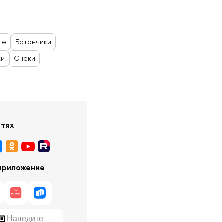
ые
Батончики
ки
Снеки
етях
приложение
Наведите