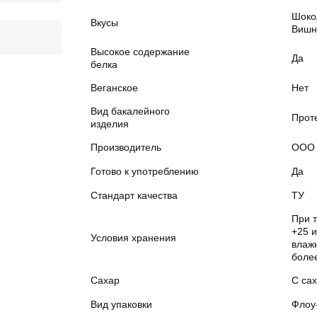
Шоко
Вкусы
Вишн
Высокое содержание
Да
белка
Веганское
Нет
Вид бакалейного
Прот
изделия
Производитель
ООО 
Готово к употреблению
Да
Стандарт качества
ТУ
При 
+25 
Условия хранения
влажн
боле
Сахар
С са
Вид упаковки
Флоу