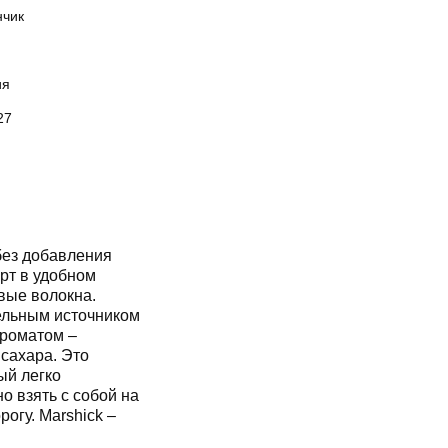
нчик
ия
27
ез добавления
рт в удобном
вые волокна.
тельным источником
ароматом ‒
сахара. Это
ый легко
о взять с собой на
рогу. Marshick ‒