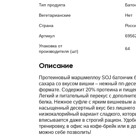
Тип продукта
Бато
Вегетарианские
Нет
Страна
Росс
Артикул
6956
Упаковка от
64
производителя (шт)
Описание
Протеиновый маршмеллоу SOJ батончик б
сахара со вкусом вишни ‒ нежный пп-десе
формате. Содержит 20% протеина и пище
Легкий и питательный перекус с дополни
белка. Нежное суфле с ярким вишневым 
насыщенный десертный вкус без лишнего 
низкокалорийный вариант сладкого, котор
вписывается даже в строгий рацион. Удобн
тренировку, в офис на кофе-брейк или в до
можно себе позволить!