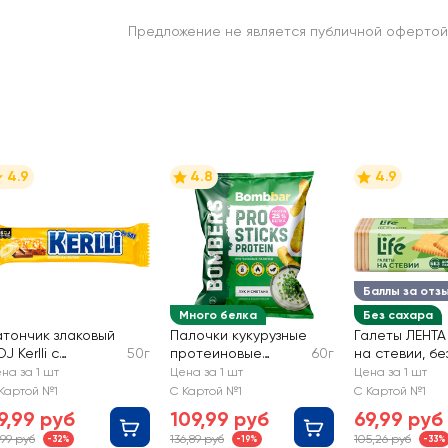
Предложение не является публичной офертой
4.9
4.8
4.9
Баллы за отз
Много белка
Без сахара
атончик злаковый
Палочки кукурузные
Галеты ЛЕНТА 
J Kerlli с
50г
протеиновые
60г
на стевии, бе
ананом, в
BOMBBAR со
сахара
на за 1 шт
Цена за 1 шт
Цена за 1 шт
олочном
вкусом лук и
Картой №1
С Картой №1
С Картой №1
околаде
сметана
9,99 руб
109,99 руб
69,99 руб
,99 руб
136,89 руб
105,26 руб
-32%
-19%
-33%