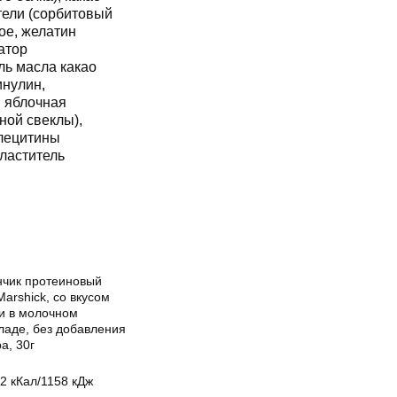
тели (сорбитовый
ое, желатин
атор
ль масла какао
инулин,
, яблочная
сной свеклы),
(лецитины
сластитель
нчик протеиновый
arshick, со вкусом
и в молочном
ладе, без добавления
а, 30г
2 кКал/1158 кДж