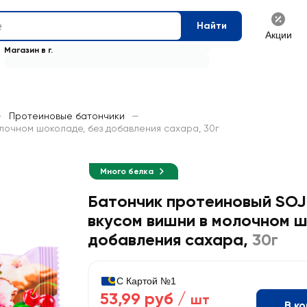
Найти
Акции
Магазин в г.
—
Протеиновые батончики
—
олочном шоколаде, без добавления сахара, 30г
Много белка
Батончик протеиновый SOJ 
вкусом вишни в молочном ш
добавления сахара
,
30г
С Картой №1
53,99 руб /
шт
В к