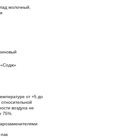
лад молочный,
я
еиновый
«Содж»
температуре от +5 до
и относительной
ости воздуха не
е 75%.
харозаменителями
-пак