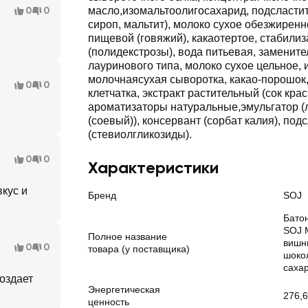
0
0
масло,изомальтоолигосахарид, подсласти
сироп, мальтит), молоко сухое обезжиренн
пищевой (говяжий), какаотертое, стабилиз
(полидекстрозы), вода питьевая, замените
лауринового типа, молоко сухое цельное, 
молочнаясухая сыворотка, какао-порошок
0
0
клетчатка, экстракт растительный (сок кра
ароматизаторы натуральные,эмульгатор 
(соевый)), консервант (сорбат калия), под
(стевиолгликозиды).
0
0
Характеристики
вкус и
Бренд
SOJ
Бато
SOJ M
Полное название
вишн
0
0
товара (у поставщика)
шоко
сахар
оздает
Энергетическая
276,6
ценность