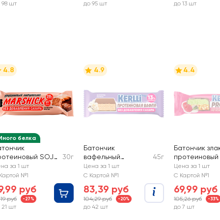
 98 шт
до 95 шт
до 13 шт
4.8
4.9
4.4
Много белка
атончик
Батончик
Батончик зла
ротеиновый SOJ
30г
вафельный
45г
протеиновый 
rshick, со вкусом
протеиновый KERLLI
со вкусом ма
на за 1 шт
Цена за 1 шт
Цена за 1 шт
рауни,
со вкусом ванили,
фисташки, бе
Картой №1
С Картой №1
С Картой №1
лазированный без
без сахара
сахара
9,99 руб
83,39 руб
69,99 руб
ахара
,19 руб
104,29 руб
105,26 руб
-27%
-20%
-33%
 21 шт
до 42 шт
до 7 шт