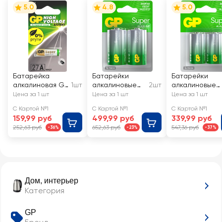
5.0
4.8
5.0
Батарейка
Батарейки
Батарейки
алкалиновая GP
1шт
алкалиновые
2шт
алкалиновые
27A (MN27) 12V
GP Super
GP Super
Цена за 1 шт
Цена за 1 шт
Цена за 1 шт
Alkaline D
Alkaline С
С Картой №1
С Картой №1
С Картой №1
LR20/13A
(LR14/14A)
159,99 руб
499,99 руб
339,99 руб
252,63 руб
652,63 руб
547,36 руб
-36%
-23%
-37%
Дом, интерьер
Категория
GP