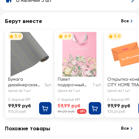
В наличии 3 шт
Берут вместе
Все
5.0
4.9
5.0
Бумага
Пакет
Открытка-кон
дизайнерская
1шт
подарочный
1 шт
CITY HOME TR
CITY HOME
CITY HOME
д/денег c
Цена за 1 шт
Цена за 1 шт
Цена за 1 шт
TRADE Special
TRADE Enamor,
эффектом 16,7
С Картой №1
С Картой №1
С Картой №1
Men 70х100см,
22,7х18х10см,
99,99 руб
59,99 руб
99,99 руб
80г
Арт. M
105,26 руб
84,20 руб
105,26 руб
-28%
Похожие товары
Все