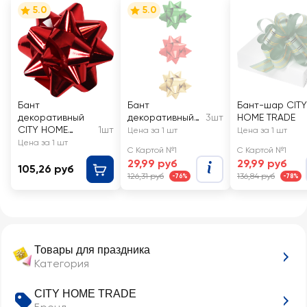
5.0
5.0
Бант
Бант
Бант-шар CITY
декоративный
декоративный
3шт
HOME TRADE
CITY HOME
1шт
CITY HOME
Цена за 1 шт
Цена за 1 шт
TRADE 8см
TRADE
Цена за 1 шт
С Картой №1
С Картой №1
29,99 руб
29,99 руб
105,26 руб
126,31 руб
136,84 руб
-76%
-78%
Товары для праздника
Категория
CITY HOME TRADE