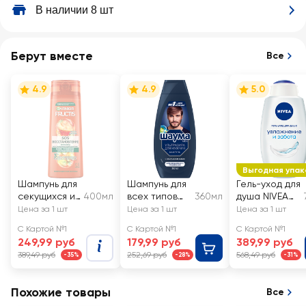
В наличии 8 шт
Берут вместе
Все
4.9
4.9
5.0
Выгодная упак
Шампунь для
Шампунь для
Гель-уход для
секущихся и
400мл
всех типов
360мл
душа NIVEA
очень
волос
Увлажнение и
Цена за 1 шт
Цена за 1 шт
Цена за 1 шт
поврежденны
мужской
забота, для
С Картой №1
С Картой №1
С Картой №1
х волос
ШАУМА Men
всей семьи,
249,99 руб
179,99 руб
389,99 руб
FRUCTIS Sos
Ultra Сила
увлажняющий
389,49 руб
252,69 руб
568,49 руб
-35%
-28%
-31%
Восстановле
ние
укрепляющи
Похожие товары
Все
й