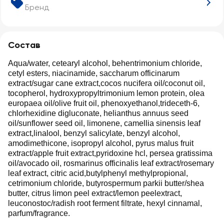
Бренд
Состав
Aqua/water, cetearyl alcohol, behentrimonium chloride,
cetyl esters, niacinamide, saccharum officinarum
extract/sugar cane extract,cocos nucifera oil/coconut oil,
tocopherol, hydroxypropyltrimonium lemon protein, olea
europaea oil/olive fruit oil, phenoxyethanol,trideceth-6,
chlorhexidine digluconate, helianthus annuus seed
oil/sunflower seed oil, limonene, camellia sinensis leaf
extract,linalool, benzyl salicylate, benzyl alcohol,
amodimethicone, isopropyl alcohol, pyrus malus fruit
extract/apple fruit extract,pyridoxine hcl, persea gratissima
oil/avocado oil, rosmarinus officinalis leaf extract/rosemary
leaf extract, citric acid,butylphenyl methylpropional,
cetrimonium chloride, butyrospermum parkii butter/shea
butter, citrus limon peel extract/lemon peelextract,
leuconostoc/radish root ferment filtrate, hexyl cinnamal,
parfum/fragrance.