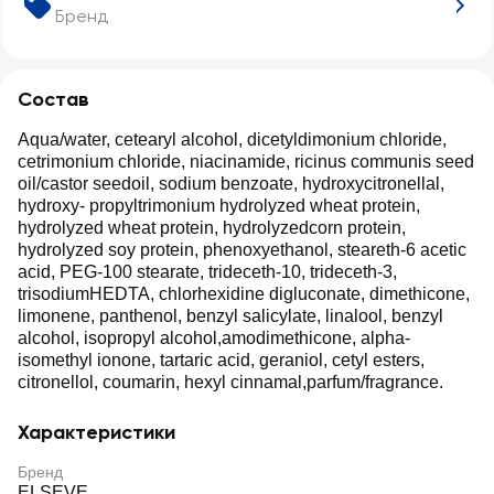
Бренд
Состав
Aqua/water, cetearyl alcohol, dicetyldimonium chloride,
cetrimonium chloride, niacinamide, ricinus communis seed
oil/castor seedoil, sodium benzoate, hydroxycitronellal,
hydroxy- propyltrimonium hydrolyzed wheat protein,
hydrolyzed wheat protein, hydrolyzedcorn protein,
hydrolyzed soy protein, phenoxyethanol, steareth-6 acetic
acid, PEG-100 stearate, trideceth-10, trideceth-3,
trisodiumHEDTA, chlorhexidine digluconate, dimethicone,
limonene, panthenol, benzyl salicylate, linalool, benzyl
alcohol, isopropyl alcohol,amodimethicone, alpha-
isomethyl ionone, tartaric acid, geraniol, cetyl esters,
citronellol, coumarin, hexyl cinnamal,parfum/fragrance.
Характеристики
Бренд
ELSEVE