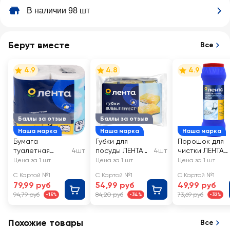
В наличии 98 шт
Берут вместе
Все
4.9
4.8
4.9
Баллы за отзыв
Баллы за отзыв
Наша марка
Наша марка
Наша марка
Бумага
Губки для
Порошок для
туалетная
4шт
посуды ЛЕНТА
4шт
чистки ЛЕНТА
ЛЕНТА 2 слоя
Bubble effect
Ослепительно
Цена за 1 шт
Цена за 1 шт
Цена за 1 шт
9х6х3см
белый
С Картой №1
С Картой №1
С Картой №1
79,99 руб
54,99 руб
49,99 руб
94,79 руб
84,20 руб
73,69 руб
-15%
-34%
-32%
Похожие товары
Все