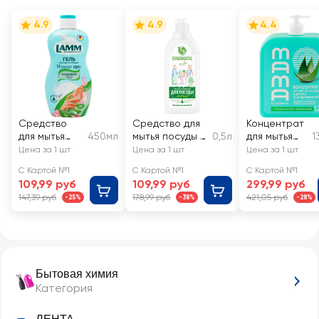
4.9
4.9
4.4
Средство
Средство для
Концентрат
для мытья
450мл
мытья посуды и
0,5л
для мытья
1
посуды LAMM
детских
посуды
Цена за 1 шт
Цена за 1 шт
Цена за 1 шт
Пион и алоэ
игрушек
MAMA
С Картой №1
С Картой №1
С Картой №1
вера
SYNERGETIC
ULTIMATE
109,99 руб
109,99 руб
299,99 руб
биоразлагаемо
Алоэ вера
147,39 руб
178,99 руб
421,05 руб
-25%
-38%
-28%
е с ароматом
алоэ
Бытовая химия
Категория