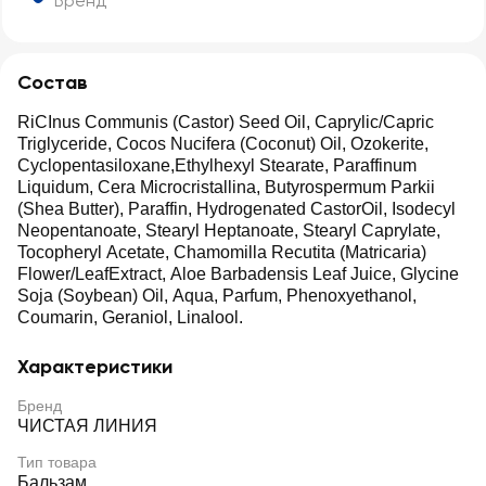
Бренд
Состав
RiCInus Communis (Castor) Seed Oil, Caprylic/Capric
Triglyceride, Cocos Nucifera (Coconut) Oil, Ozokerite,
Cyclopentasiloxane,Ethylhexyl Stearate, Paraffinum
Liquidum, Cera Microcristallina, Butyrospermum Parkii
(Shea Butter), Paraffin, Hydrogenated CastorOil, Isodecyl
Neopentanoate, Stearyl Heptanoate, Stearyl Caprylate,
Tocopheryl Acetate, Chamomilla Recutita (Matricaria)
Flower/LeafExtract, Aloe Barbadensis Leaf Juice, Glycine
Soja (Soybean) Oil, Aqua, Parfum, Phenoxyethanol,
Coumarin, Geraniol, Linalool.
Характеристики
Бренд
ЧИСТАЯ ЛИНИЯ
Тип товара
Бальзам