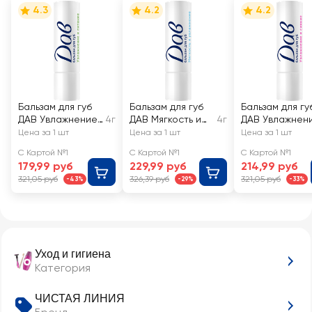
4.3
4.2
4.2
Бальзам для губ
Бальзам для губ
Бальзам для гу
ДАВ Увлажнение
4г
ДАВ Мягкость и
4г
ДАВ Увлажнен
и питание
увлажнение
и сияние
Цена за 1 шт
Цена за 1 шт
Цена за 1 шт
С Картой №1
С Картой №1
С Картой №1
179,99 руб
229,99 руб
214,99 руб
321,05 руб
326,39 руб
321,05 руб
-43%
-29%
-33%
Уход и гигиена
Категория
ЧИСТАЯ ЛИНИЯ