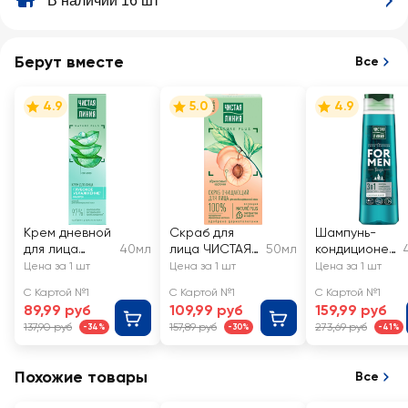
В наличии 16 шт
Берут вместе
Все
4.9
5.0
4.9
Крем дневной
Скраб для
Шампунь-
для лица
40мл
лица ЧИСТАЯ
50мл
кондиционер
ЧИСТАЯ ЛИНИЯ
ЛИНИЯ
для волос-
Цена за 1 шт
Цена за 1 шт
Цена за 1 шт
увлажняющий,
очищающий с
гель для
С Картой №1
С Картой №1
С Картой №1
для
экстрактом
душа
89,99 руб
109,99 руб
159,99 руб
комбинирован
ромашки и
мужской
137,90 руб
157,89 руб
273,69 руб
-34%
-30%
-41%
ной кожи
абрикосовыми
ЧИСТАЯ
косточками
ЛИНИЯ For
Men 3в1
Похожие товары
Все
Энергия и
чистота