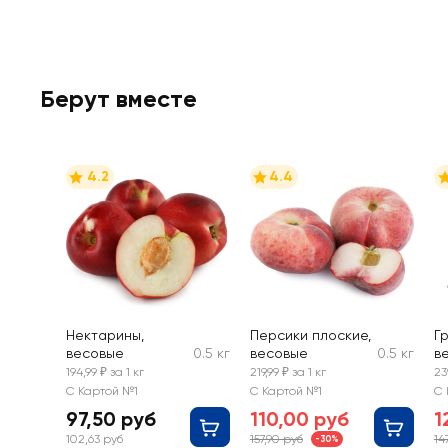
Берут вместе
4.2
4.4
Нектарины,
Персики плоские,
Г
весовые
0.5 кг
весовые
0.5 кг
в
194,99 ₽ за 1 кг
219,99 ₽ за 1 кг
23
С Картой №1
С Картой №1
С 
97,50 руб
110,00 руб
1
102,63 руб
157,90 руб
14
-30%