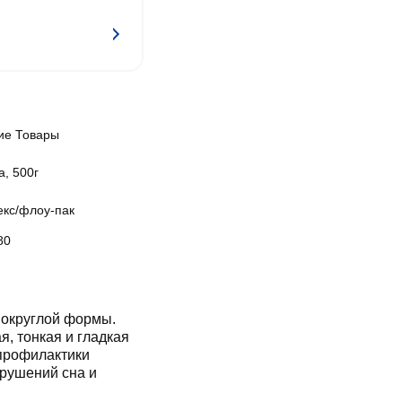
ие Товары
, 500г
екс/флоу-пак
80
 округлой формы.
я, тонкая и гладкая
 профилактики
арушений сна и