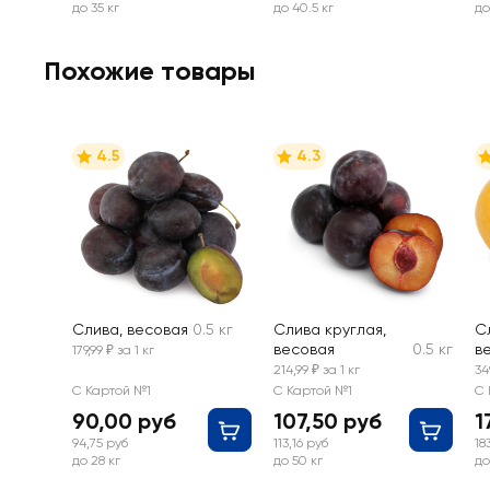
до 35 кг
до 40.5 кг
до
Похожие товары
4.5
4.3
Слива, весовая
0.5 кг
Слива круглая,
С
весовая
0.5 кг
в
179,99 ₽ за 1 кг
214,99 ₽ за 1 кг
34
С Картой №1
С Картой №1
С 
90,00 руб
107,50 руб
1
94,75 руб
113,16 руб
18
до 28 кг
до 50 кг
до