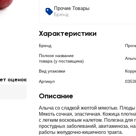
Прочие Товары
Бренд
Характеристики
Бренд
Проч
Полное название
Алыча
товара (у поставщика)
Вид упаковки
Корр
ет оценок
Артикул
0353
Описание
Алыча со сладкой желтой мякотью. Плоды
Мякоть сочная, эластичная. Кожица плотна
с легким восковым налетом. Полезна для
простудных заболеваний, авитаминоза, н
работы желудочно-кишечного тракта.