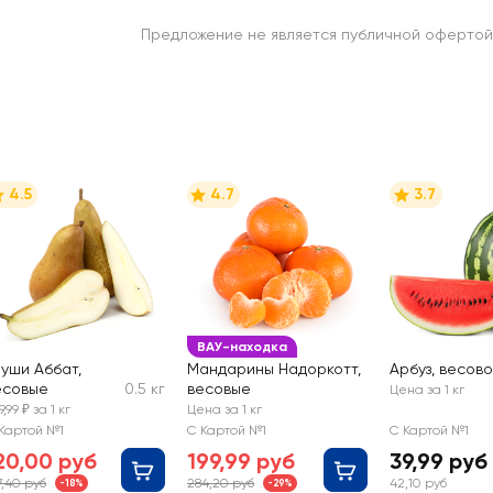
Предложение не является публичной офертой
4.5
4.7
3.7
ВАУ-находка
руши Аббат,
Мандарины Надоркотт,
Арбуз, весов
есовые
0.5 кг
весовые
Цена за 1 кг
9,99 ₽ за 1 кг
Цена за 1 кг
Картой №1
С Картой №1
С Картой №1
20,00 руб
199,99 руб
39,99 руб
7,40 руб
284,20 руб
42,10 руб
-18%
-29%