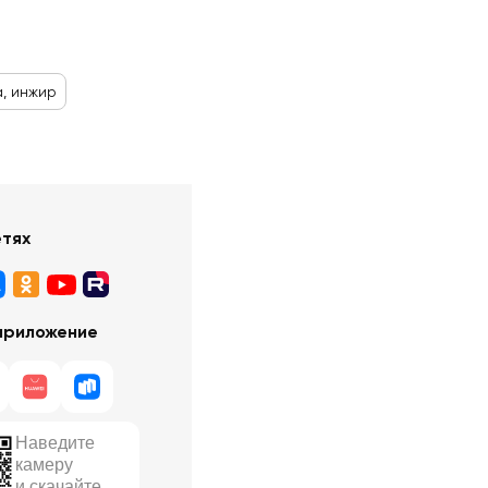
, инжир
етях
приложение
Наведите
камеру
и скачайте