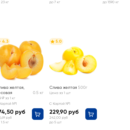
 23 кг
до 7 кг
до 1590 кг
4.3
5.0
лива желтая,
Слива желтая
500г
есовая
0.5 кг
Цена за 1 шт
9 ₽ за 1 кг
Картой №1
С Картой №1
74,50 руб
229,90 руб
3,69 руб
242,00 руб
 1.5 кг
до 5 шт