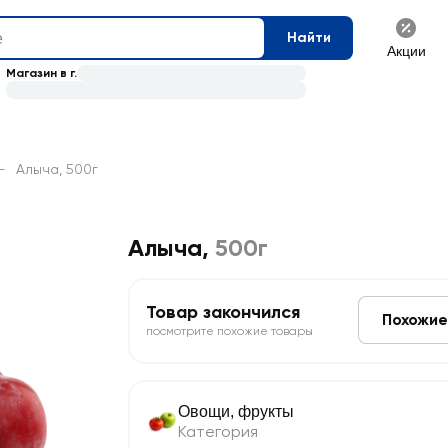
Найти
Акции
Магазин в г.
—
Алыча, 500г
Алыча
,
500г
Товар закончился
Похожие
посмотрите похожие товары
Овощи, фрукты
Категория