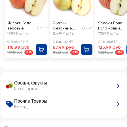
Яблоки Гала,
Яблоки
Яблоки Роял
весовые
0.7 кг
Сезонные,
0.7 кг
Гала новый
весовые
урожай,
169,99 ₽ за 1 кг
124,99 ₽ за 1 кг
179,99 ₽ за 1 кг
весовые
С Картой №1
С Картой №1
С Картой №1
118,99 руб
87,49 руб
125,99 руб
169,53 руб
114,23 руб
169,53 руб
-29%
-23%
-25%
Овощи, фрукты
Категория
Прочие Товары
Бренд