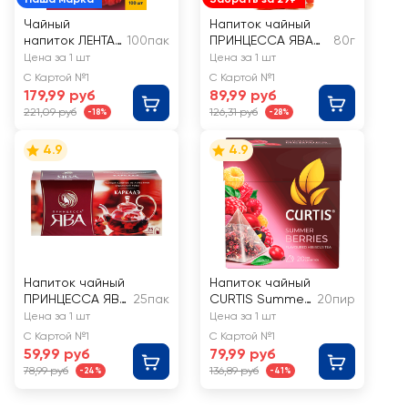
Чайный
Напиток чайный
напиток ЛЕНТА
100пак
ПРИНЦЕССА ЯВА
80г
на основе
Каркадэ
Цена за 1 шт
Цена за 1 шт
каркадэ с
С Картой №1
С Картой №1
малиной и
179,99 руб
89,99 руб
шиповником
221,09 руб
126,31 руб
-18%
-28%
4.9
4.9
Напиток чайный
Напиток чайный
ПРИНЦЕССА ЯВА
25пак
CURTIS Summer
20пир
Каркаде
Berries каркаде
Цена за 1 шт
Цена за 1 шт
ароматизирова
С Картой №1
С Картой №1
нный
59,99 руб
79,99 руб
78,99 руб
136,89 руб
-24%
-41%