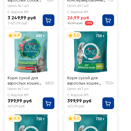
взрослых собак
10кг
консервированный
75г
PURINA ONE для
для кошек WHISKAS
Цена за 1 шт
Цена за 1 шт
средних и крупных
Форель и лосось,
С Картой №1
С Картой №1
пород, с высоким
желе
3 249,99 руб
26,99 руб
содержанием
3 421,09 руб
30,59 руб
-11%
говядины и рисом
4.9
5.0
Корм сухой для
Корм сухой для
взрослых кошек
680г
взрослых кошек
750г
PURINA ONE
PURINA ONE
Цена за 1 шт
Цена за 1 шт
Природа здоровья
живущих в
С Картой №1
С Картой №1
со спирулиной,
домашних
399,99 руб
399,99 руб
для
условиях, с
421,09 руб
421,09 руб
стерилизованных
высоким
и
содержанием
4.9
5.0
кастрированных,
индейки и
с высоким
цельными злаками
содержанием