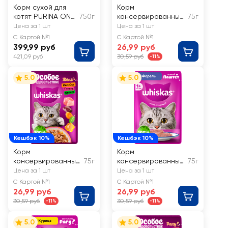
Корм сухой для
Корм
котят PURINA ONE
750г
консервированный
75г
полнорационный,
для кошек WHISKAS
Цена за 1 шт
Цена за 1 шт
от 1 до 12
Телятина, желе
С Картой №1
С Картой №1
месяцев, с
399,99 руб
26,99 руб
высоким
421,09 руб
30,59 руб
-11%
содержанием
курицы
5.0
5.0
Кешбэк 10%
Кешбэк 10%
Корм
Корм
консервированный
75г
консервированный
75г
для кошек WHISKAS
для кошек WHISKAS
Цена за 1 шт
Цена за 1 шт
Особое
Форель, паштет
С Картой №1
С Картой №1
удовольствие
26,99 руб
26,99 руб
Индейка, печень и
30,59 руб
30,59 руб
-11%
-11%
овощи, желе
5.0
5.0