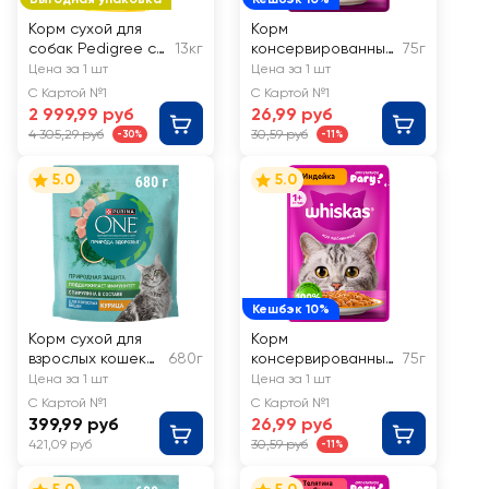
Корм сухой для
Корм
собак Pedigree с
13кг
консервированный
75г
говядиной
для взрослых кошек
Цена за 1 шт
Цена за 1 шт
WHISKAS рагу с
С Картой №1
С Картой №1
курицей 7+
2 999,99 руб
26,99 руб
4 305,29 руб
30,59 руб
-30%
-11%
5.0
5.0
Кешбэк 10%
Корм сухой для
Корм
взрослых кошек
680г
консервированный
75г
PURINA ONE
для кошек WHISKAS
Цена за 1 шт
Цена за 1 шт
Природа здоровья
Индейка, рагу
С Картой №1
С Картой №1
со спирулиной, с
399,99 руб
26,99 руб
высоким
421,09 руб
30,59 руб
-11%
содержанием
курицы