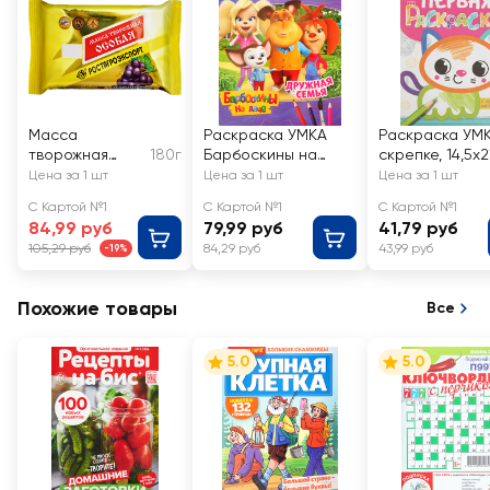
Масса
Раскраска УМКА
Раскраска УМ
творожная
180г
Барбоскины на
скрепке, 14,5x2
РОСТАГРОЭКС
даче. Дружная
16 страниц, Арт
Цена за 1 шт
Цена за 1 шт
Цена за 1 шт
ПОРТ Особая с
семья, мультяшная
343968, 338955
С Картой №1
С Картой №1
С Картой №1
изюмом 23%,
84,99 руб
79,99 руб
41,79 руб
без змж
105,29 руб
84,29 руб
43,99 руб
-19%
Похожие товары
Все
5.0
5.0