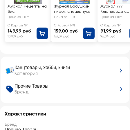
Журнал Рецепты на
Журнал Бабушкин
Журнал 777
бис
пирог, спецвыпуск
Ключворды с
перчиком,
Цена за 1 шт
Цена за 1 шт
Цена за 1 шт
спецвыпуск
С Картой №1
С Картой №1
С Картой №1
149,99 руб
159,00 руб
91,99 руб
157,89 руб
167,37 руб
96,84 руб
Канцтовары, хобби, книги
Категория
Прочие Товары
Бренд
Характеристики
Бренд
Прочие Товары