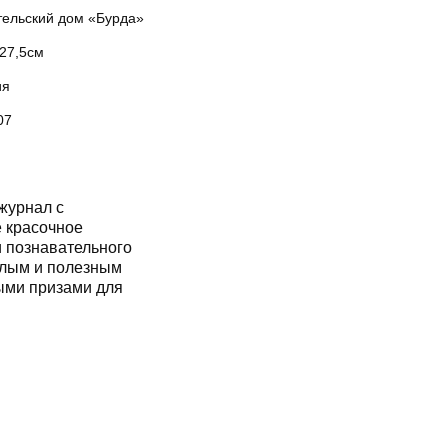
тельский дом «Бурда»
x27,5см
ия
07
журнал с
 красочное
и познавательного
елым и полезным
ыми призами для