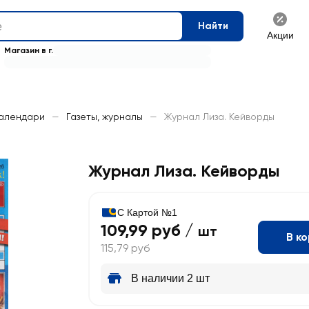
Найти
Акции
Магазин в г.
календари
—
Газеты, журналы
—
Журнал Лиза. Кейворды
Журнал Лиза. Кейворды
С Картой №1
109,99 руб /
шт
В к
115,79 руб
В наличии 2 шт