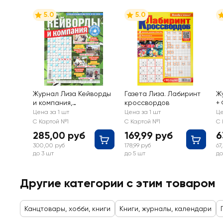
5.0
5.0
Журнал Лиза Кейворды
Газета Лиза. Лабиринт
Ж
и компания,
кроссвордов
+
спецвыпуск
Цена за 1 шт
Цена за 1 шт
Це
С Картой №1
С Картой №1
С 
285,00 руб
169,99 руб
6
300,00 руб
178,99 руб
67
до 3 шт
до 5 шт
до
Другие категории с этим товаром
Канцтовары, хобби, книги
Книги, журналы, календари