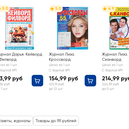
5.0
5.0
4.9
урнал Дарья. Кейворд
Журнал Лиза.
Журнал Лиза.
 Филворд
Кроссворд
Сканворд
на за 1 шт
Цена за 1 шт
Цена за 1 шт
Картой №1
С Картой №1
С Картой №1
3,99 руб
154,99 руб
214,99 ру
,36 руб
163,19 руб
226,39 руб
 1 шт
до 12 шт
до 5 шт
Газеты, журналы
Товары до 99 рублей