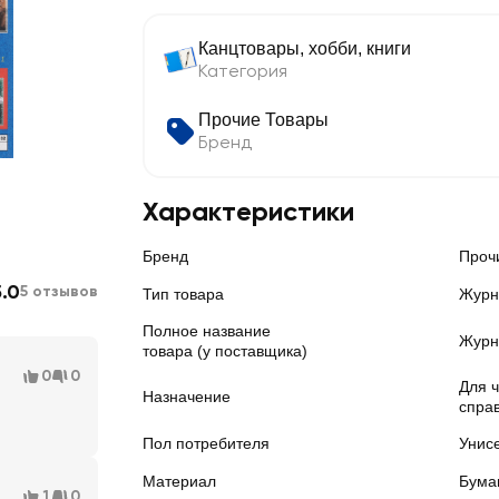
Канцтовары, хобби, книги
Категория
Прочие Товары
Бренд
Характеристики
Бренд
Проч
5.0
5 отзывов
Тип товара
Журн
Полное название
Журн
товара (у поставщика)
0
0
Для 
Назначение
спра
Пол потребителя
Унис
Материал
Бума
1
0