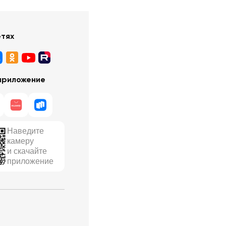
етях
приложение
Наведите
камеру
и скачайте
приложение