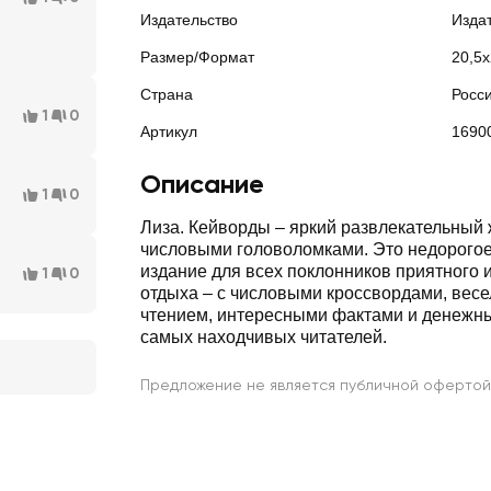
Издательство
Изда
Размер/Формат
20,5
Страна
Росс
1
0
Артикул
1690
Описание
1
0
Лиза. Кейворды – яркий развлекательный 
числовыми головоломками. Это недорогое
издание для всех поклонников приятного 
1
0
отдыха – с числовыми кроссвордами, вес
чтением, интересными фактами и денежн
самых находчивых читателей.
Предложение не является публичной офертой