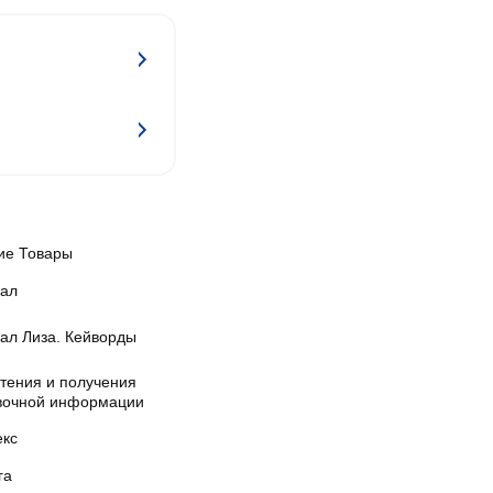
ие Товары
ал
ал Лиза. Кейворды
чтения и получения
вочной информации
екс
га