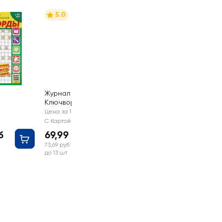
5.0
Журнал Лиза.
Ключворды
Цена за 1 шт
С Картой №1
б
69,99 руб
73,69 руб
до 13 шт