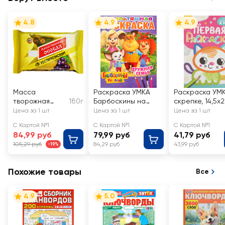
4.8
4.9
4.9
Масса
Раскраска УМКА
Раскраска УМ
творожная
180г
Барбоскины на
скрепке, 14,5x2
РОСТАГРОЭКС
даче. Дружная
16 страниц, Арт
Цена за 1 шт
Цена за 1 шт
Цена за 1 шт
ПОРТ Особая с
семья, мультяшная
343968, 338955
С Картой №1
С Картой №1
С Картой №1
изюмом 23%,
84,99 руб
79,99 руб
41,79 руб
без змж
105,29 руб
84,29 руб
43,99 руб
-19%
Похожие товары
Все
4.9
5.0