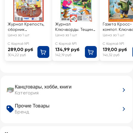
Журнал Крепость,
Журнал
Газета Кросс-
сборник
Ключворды. Тещин
компот. Ключв
сканвордов
язык + Зятек
Цена за 1 шт
Цена за 1 шт
Цена за 1 шт
С Картой №1
С Картой №1
С Картой №1
289,00 руб
134,99 руб
139,00 руб
304,22 руб
142,19 руб
146,32 руб
Канцтовары, хобби, книги
Категория
Прочие Товары
Бренд