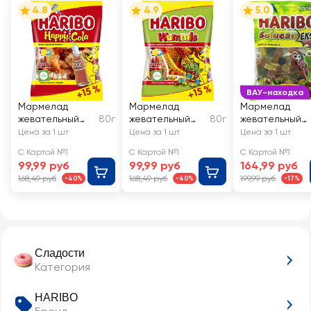
4.8
4.9
5.0
ВАУ-находка
Мармелад
Мармелад
Мармелад
жевательный
80г
жевательный
80г
жевательный
HARIBO Happy
HARIBO
HARIBO Soluca
Цена за 1 шт
Цена за 1 шт
Цена за 1 шт
Cola
Червячки
Eksii, в форме
С Картой №1
С Картой №1
С Картой №1
Wummis
червячков
99,99 руб
99,99 руб
164,99 руб
168,49 руб
168,49 руб
199,99 руб
-40%
-40%
-17%
Сладости
Категория
HARIBO