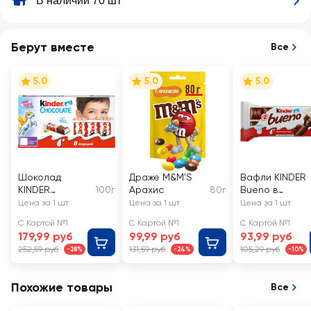
В наличии 70 шт
Берут вместе
Все
5.0
5.0
5.0
Шоколад
Драже M&M'S
Вафли KINDER
KINDER
100г
Арахис
80г
Bueno в
Chocolate,
молочном
Цена за 1 шт
Цена за 1 шт
Цена за 1 шт
8х10г
шоколаде
С Картой №1
С Картой №1
С Картой №1
179,99 руб
99,99 руб
93,99 руб
252,59 руб
131,59 руб
105,29 руб
-28%
-24%
-10%
Похожие товары
Все