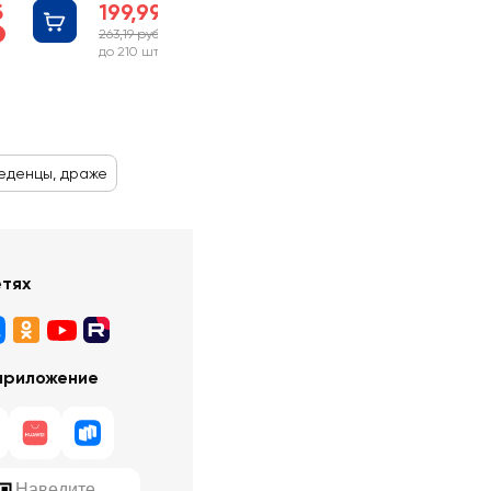
б
199,99 руб
263,19 руб
%
-24%
до 210 шт
еденцы, драже
етях
приложение
Наведите