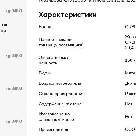
0
0
Характеристики
гих
Бренд
ORBI
жий,
Жева
Полное название
ORBI
товара (у поставщика)
20,4г
0
0
Энергетическая
150 к
ценность
Вкусы
Мята
Возраст потребителя
Для в
0
0
Страна произрастания
Росс
Содержание глютена
Нет
Изготовлено на
Нет
сливочном масле
0
0
Производитель
ООО 