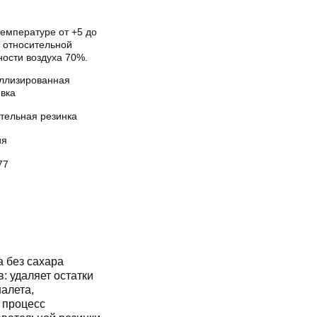
температуре от +5 до
и относительной
ности воздуха 70%.
ллизированная
овка
тельная резинка
ия
77
 без сахара
: удаляет остатки
алета,
 процесс