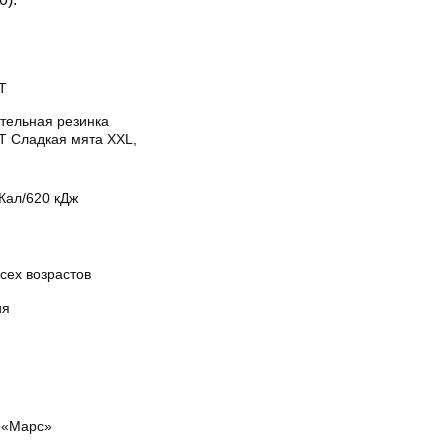
T
тельная резинка
T Сладкая мята XXL,
Кал/620 кДж
сех возрастов
ия
«Марс»