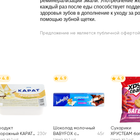
реминерализации эмали. Употребление же
каждый раз после еды способствует подд
здоровья зубов в дополнение к уходу за р
помощью зубной щетки.
Предложение не является публичной офертой
4.8
4.9
4.9
родукт
Шоколад молочный
Сухарики
ворожный КАРАТ
230г
BABYFOX с
45г
ХРУСTEAM ба
ворожок
молочной начинкой
Королевский
на за 1 шт
Цена за 1 шт
Цена за 1 шт