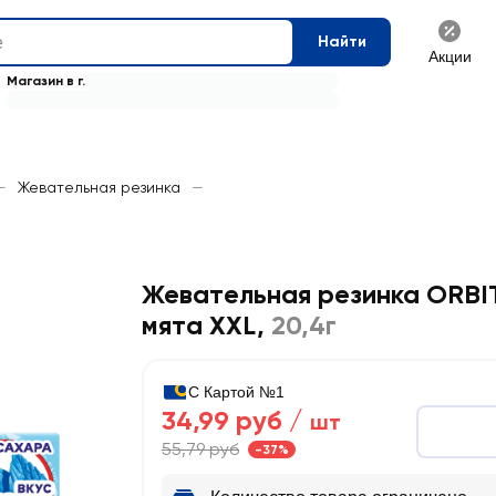
Найти
Акции
Магазин в г.
—
Жевательная резинка
—
Жевательная резинка ORBI
мята XXL
,
20,4г
С Картой №1
34,99 руб /
шт
55,79 руб
-37%