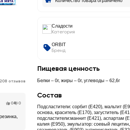
Количество товара ограничено
Сладости
Категория
ORBIT
Бренд
Пищевая ценность
Белки – 0г, жиры – 0г, углеводы – 62,6г
208 отзывов
Состав
0
0
Подсластители: сорбит (Е420), мальтит (Е
основа, краситель (Е170), загуститель (Е4
резинка,
подсластители:маннит (Е421), аспартам (
калия (Е950), эмульгатор: соевый лецитин,
глазирователь (Е903),антиокислитель (Е32