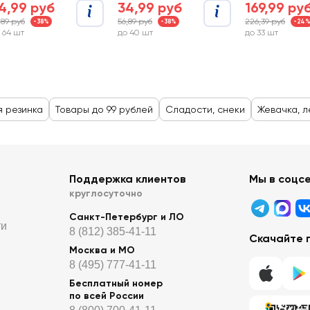
4,99 руб
34,99 руб
169,99 ру
,89 руб
56,89 руб
226,39 руб
-38%
-38%
-24
 64 шт
до 40 шт
до 33 шт
я резинка
Товары до 99 рублей
Сладости, снеки
Жевачка, л
Поддержка клиентов
Мы в соцс
круглосуточно
Санкт-Петербург и ЛО
ти
8 (812) 385-41-11
Скачайте 
Москва и МО
8 (495) 777-41-11
Бесплатный номер
по всей России