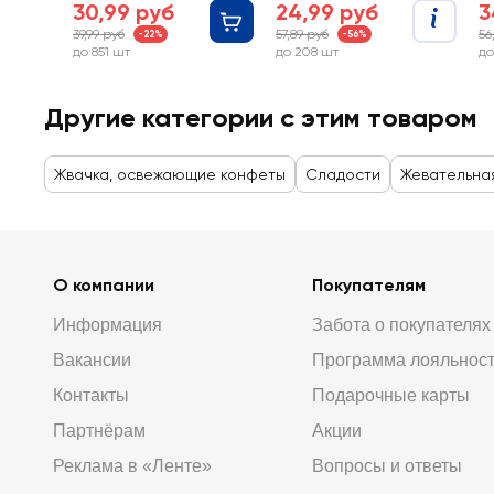
30,99 руб
24,99 руб
3
39,99 руб
57,89 руб
56
-22%
-56%
до 851 шт
до 208 шт
до
Другие категории с этим товаром
Жвачка, освежающие конфеты
Сладости
Жевательна
О компании
Покупателям
Информация
Забота о покупателях
Вакансии
Программа лояльнос
Контакты
Подарочные карты
Партнёрам
Акции
Реклама в «Ленте»
Вопросы и ответы