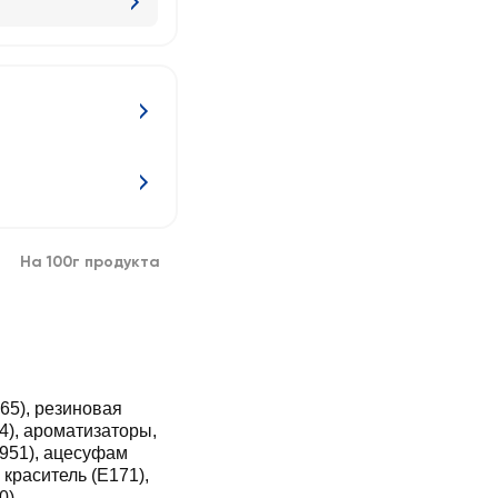
На 100г продукта
965), резиновая
14), ароматизаторы,
Е951), ацесуфам
 краситель (Е171),
0).