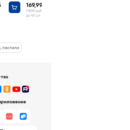
б
169,99 руб
178,99 руб
до 45 шт
, пастила
етях
приложение