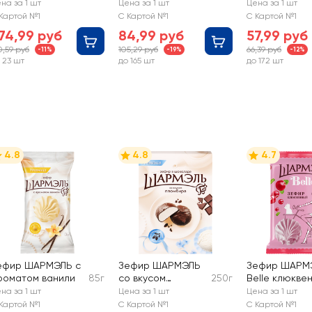
альс
орешками
молочное с
на за 1 шт
Цена за 1 шт
Цена за 1 шт
глазурью
Картой №1
С Картой №1
С Картой №1
74,99 руб
84,99 руб
57,99 руб
0,59 руб
105,29 руб
66,39 руб
-11%
-19%
-12%
 23 шт
до 165 шт
до 172 шт
4.8
4.8
4.7
ефир ШАРМЭЛЬ с
Зефир ШАРМЭЛЬ
Зефир ШАРМ
роматом ванили
85г
со вкусом
250г
Belle клюкве
пломбира, в
на за 1 шт
Цена за 1 шт
Цена за 1 шт
шоколаде
Картой №1
С Картой №1
С Картой №1