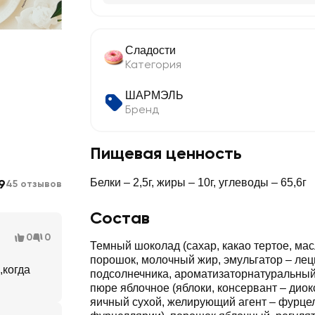
Сладости
Категория
ШАРМЭЛЬ
Бренд
Пищевая ценность
9
Белки – 2,5г, жиры – 10г, углеводы – 65,6г
45 отзывов
Состав
0
0
Темный шоколад (сахар, какао тертое, масл
порошок, молочный жир, эмульгатор – лец
,когда
подсолнечника, ароматизаторнатуральный),
пюре яблочное (яблоки, консервант – диок
яичный сухой, желирующий агент – фурце