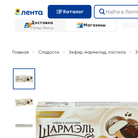
Каталог
Доставка
Магазины
Гипер Лента
Главная
—
Сладости
—
Зефир, мармелад, пастила
—
З