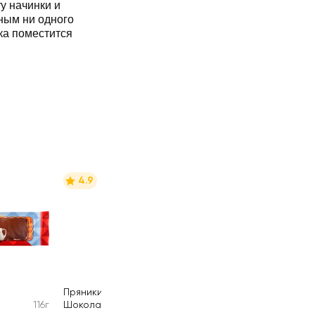
у начинки и
ным ни одного
ка поместится
4.9
Пряники ЯШКИНО
116г
Шоколадные
350г