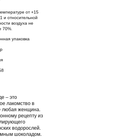
Т
температуре от +15
1 и относительной
ости воздуха не
е 70%.
онная упаковка
р
ия
58
е – это
ое лакомство в
е любая женщина.
онному рецепту из
желирующего
рских водорослей.
емным шоколадом.