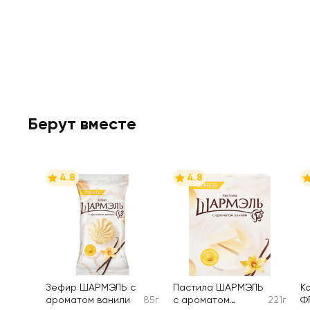
Берут вместе
4.8
4.8
Зефир ШАРМЭЛЬ с
Пастила ШАРМЭЛЬ
К
ароматом ванили
85г
с ароматом
221г
Ф