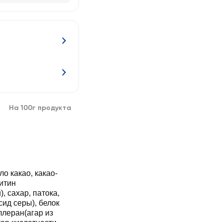
На 100г продукта
о какао, какао-
итин
 сахар, патока,
сид серы), белок
ллеран(агар из