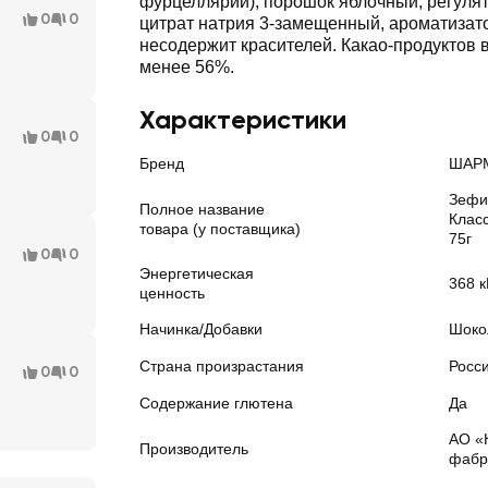
фурцеллярии), порошок яблочный, регулят
0
0
цитрат натрия 3-замещенный, ароматизато
несодержит красителей. Какао-продуктов 
менее 56%.
Характеристики
0
0
Бренд
ШАР
Зеф
Полное название
Клас
товара (у поставщика)
75г
0
0
Энергетическая
368 к
ценность
Начинка/Добавки
Шоко
Страна произрастания
Росс
0
0
Содержание глютена
Да
АО «
Производитель
фабр