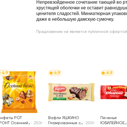
Непревзойденное сочетание тающей во рт
хрустящей оболочки не оставит равнодуш
ценителя сладостей. Миниатюрная упаков
даже в небольшую дамскую сумочку.
Предложение не является публичной офертой
4.9
4.9
4.9
онфеты РОТ
Вафли ЯШКИНО
Печенье
РОНТ Осенний
250г
Глазированные с
200г
ЮБИЛЕЙНОЕ