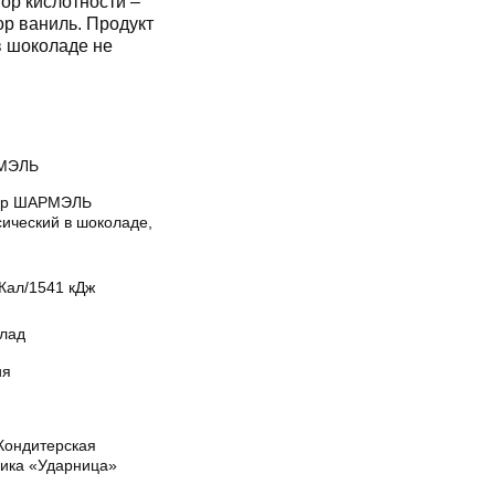
ор кислотности –
р ваниль. Продукт
в шоколаде не
МЭЛЬ
ир ШАРМЭЛЬ
сический в шоколаде,
Кал/1541 кДж
лад
ия
Кондитерская
ика «Ударница»