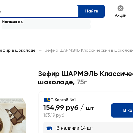
Найти
Акции
Магазин в г.
ефир в шоколаде
—
Зефир ШАРМЭЛЬ Классический в шоколаде
Зефир ШАРМЭЛЬ Классичес
шоколаде
,
75г
С Картой №1
154,99 руб /
шт
В к
163,19 руб
В наличии 14 шт