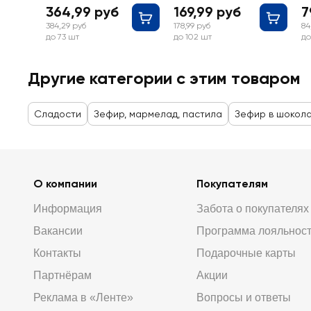
364,99 руб
169,99 руб
7
384,29 руб
178,99 руб
84
до 73 шт
до 102 шт
до
Другие категории с этим товаром
Сладости
Зефир, мармелад, пастила
Зефир в шокол
О компании
Покупателям
Информация
Забота о покупателях
Вакансии
Программа лояльнос
Контакты
Подарочные карты
Партнёрам
Акции
Реклама в «Ленте»
Вопросы и ответы