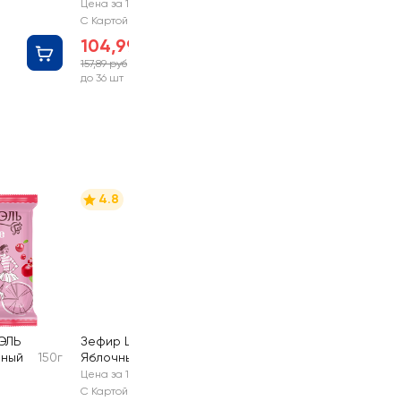
Цена за 1 шт
С Картой №1
104,99 руб
157,89 руб
-33%
до 36 шт
4.8
ЭЛЬ
Зефир ШАРМЭЛЬ
нный
150г
Яблочный
255г
Цена за 1 шт
С Картой №1