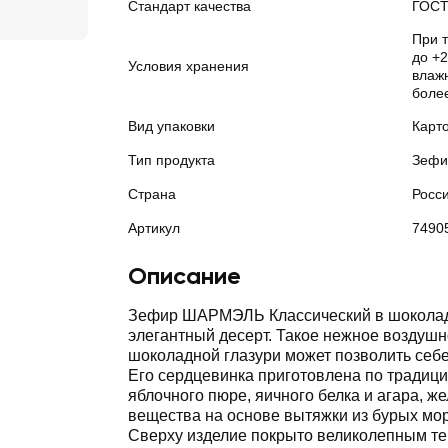
Стандарт качества
ГОС
При 
до +2
Условия хранения
влажн
боле
Вид упаковки
Карт
Тип продукта
Зефи
Страна
Росс
Артикул
7490
Описание
Зефир ШАРМЭЛЬ Классический в шоколад
элегантный десерт. Такое нежное воздушн
шоколадной глазури может позволить себ
Его сердцевинка приготовлена по традици
яблочного пюре, яичного белка и агара, 
вещества на основе вытяжки из бурых мо
Сверху изделие покрыто великолепным т