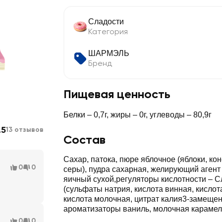
Сладости
Категория
ШАРМЭЛЬ
Бренд
Пищевая ценность
Белки – 0,7г, жиры – 0г, углеводы – 80,9г
.5
13 отзывов
Состав
Сахар, патока, пюре яблочное (яблоки, ко
0
0
серы), пудра сахарная, желирующий агент 
яичный сухой,регуляторы кислотности – С
(сульфаты натрия, кислота винная, кислот
кислота молочная, цитрат калия3-замеще
ароматизаторы ваниль, молочная карамель
0
0