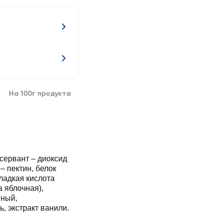
На 100г продукта
нсервант – диоксид
– пектин, белок
ладкая кислота
а яблочная),
нный,
, экстракт ванили.