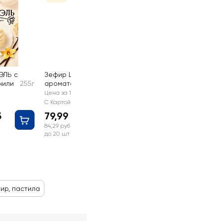
ЭЛЬ с
Зефир ШАРМЭЛЬ с
нили
255г
ароматом ванили
85г
Цена за 1 шт
С Картой №1
б
79,99 руб
84,29 руб
до 20 шт
ир, пастила