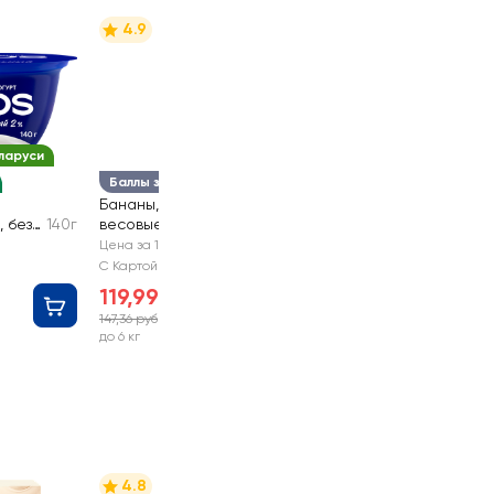
4.9
ларуси
Баллы за отзыв
Бананы, фасованные,
, без
140г
весовые
Цена за 1 кг
С Картой №1
119,99 руб
147,36 руб
-18%
до 6 кг
4.8