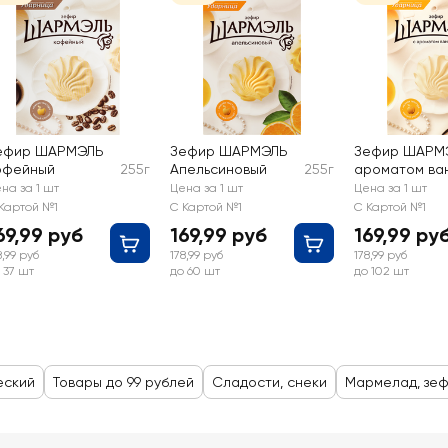
ефир ШАРМЭЛЬ
Зефир ШАРМЭЛЬ
Зефир ШАРМ
офейный
255г
Апельсиновый
255г
ароматом ва
на за 1 шт
Цена за 1 шт
Цена за 1 шт
Картой №1
С Картой №1
С Картой №1
69,99 руб
169,99 руб
169,99 ру
8,99 руб
178,99 руб
178,99 руб
 37 шт
до 60 шт
до 102 шт
еский
Товары до 99 рублей
Сладости, снеки
Мармелад, зеф