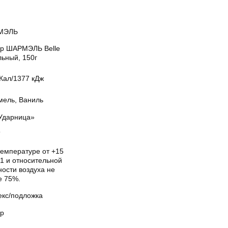
МЭЛЬ
р ШАРМЭЛЬ Belle
льный, 150г
Кал/1377 кДж
мель, Ваниль
Ударница»
Т
температуре от +15
1 и относительной
ости воздуха не
е 75%.
екс/подложка
р