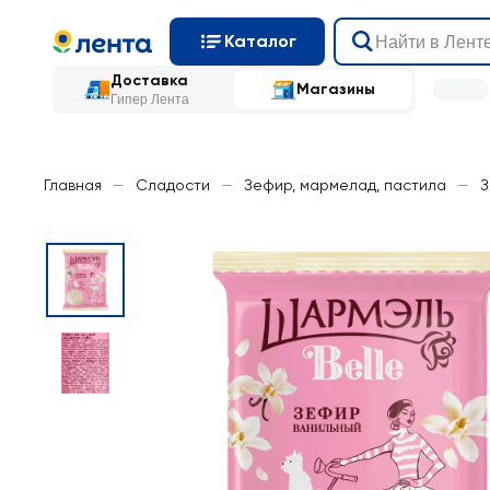
Каталог
Доставка
Магазины
Гипер Лента
Главная
—
Сладости
—
Зефир, мармелад, пастила
—
З