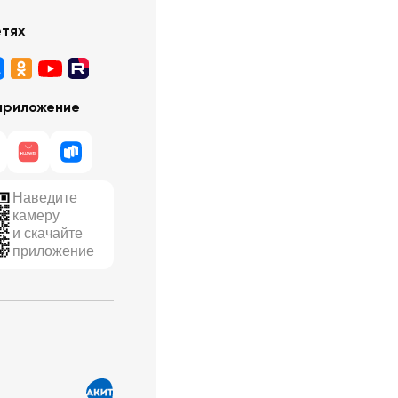
етях
приложение
Наведите
камеру
и скачайте
приложение