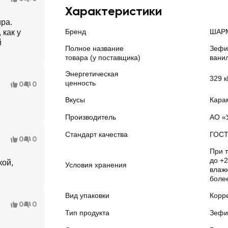
Характеристики
ра.
Бренд
ШАР
 как у
й
Полное название
Зефи
товара (у поставщика)
вани
Энергетическая
329 к
ценность
0
0
Вкусы
Кара
Производитель
АО «
Стандарт качества
ГОС
0
0
При 
до +2
кой,
Условия хранения
влажн
боле
Вид упаковки
Корр
0
0
Тип продукта
Зефи