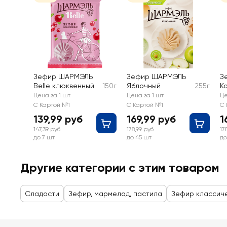
Зефир ШАРМЭЛЬ
Зефир ШАРМЭЛЬ
З
Belle клюквенный
150г
Яблочный
255г
К
Цена за 1 шт
Цена за 1 шт
Це
С Картой №1
С Картой №1
С 
139,99 руб
169,99 руб
1
147,39 руб
178,99 руб
17
до 7 шт
до 45 шт
до
Другие категории с этим товаром
Сладости
Зефир, мармелад, пастила
Зефир классич