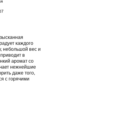
ия
07
изысканная
радует каждого
у, небольшой вес и
 приводит в
онкий аромат со
очает нежнейшие
рить даже того,
ся с горячими