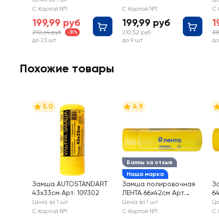
XD7030
С Картой №1
С Картой №1
С 
199,99 руб
199,99 руб
1
292,64 руб
210,52 руб
31
-31%
до 23 шт
до 9 шт
до
Похожие товары
5.0
4.9
Баллы за отзыв
Наша марка
Замша AUTOSTANDART
Замша полировочная
З
43х33см Арт. 109302
ЛЕНТА 66х42см Арт.
64
CDFD-B
Цена за 1 шт
Цена за 1 шт
Це
С Картой №1
С Картой №1
С 