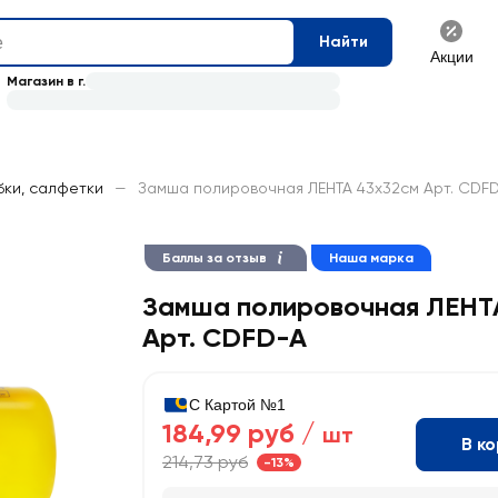
Найти
Акции
Магазин в г.
бки, салфетки
—
Замша полировочная ЛЕНТА 43х32см Арт. CDF
Баллы за отзыв
Наша марка
Замша полировочная ЛЕНТ
Арт. CDFD-A
С Картой №1
184,99 руб /
шт
В к
214,73 руб
-13%