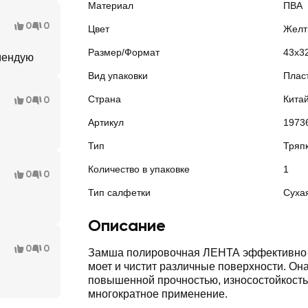
Материал
ПВА
0
0
Цвет
Желт
Размер/Формат
43х3
мендую
Вид упаковки
Плас
Страна
Кита
0
0
Артикул
1973
Тип
Тряп
Количество в упаковке
1
0
0
Тип салфетки
Суха
Описание
0
0
Замша полировочная ЛЕНТА эффективно 
моет и чистит различные поверхности. Он
повышенной прочностью, износостойкость
многократное применение.