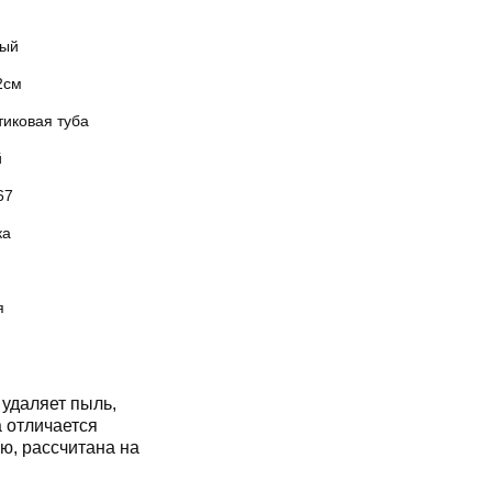
ый
2см
тиковая туба
й
67
ка
я
удаляет пыль,
а отличается
ю, рассчитана на