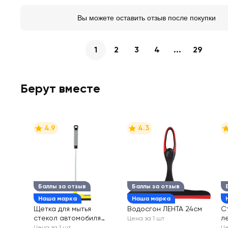
Вы можете оставить отзыв после покупки
1
2
3
4
...
29
Берут вместе
4.9
4.3
Баллы за отзыв
Баллы за отзыв
Наша марка
Наша марка
Щетка для мытья
Водосгон ЛЕНТА 24см
С
стекол автомобиля
л
Цена за 1 шт
ЛЕНТА 47см, Арт.
Ар
Цена за 1 шт
Це