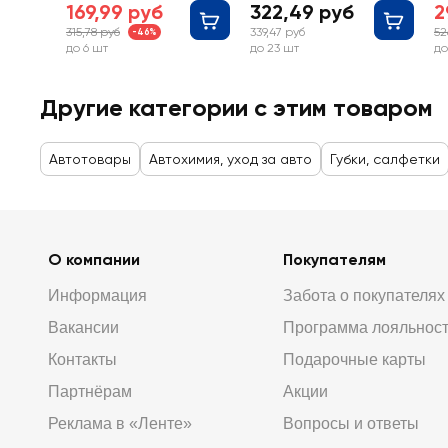
169,99 руб
322,49 руб
2
315,78 руб
339,47 руб
52
-46%
до 6 шт
до 23 шт
до
Другие категории с этим товаром
Автотовары
Автохимия, уход за авто
Губки, салфетки
О компании
Покупателям
Информация
Забота о покупателях
Вакансии
Программа лояльнос
Контакты
Подарочные карты
Партнёрам
Акции
Реклама в «Ленте»
Вопросы и ответы