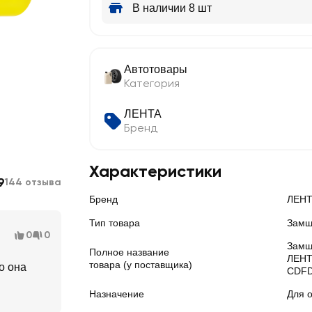
В наличии 8 шт
Автотовары
Категория
ЛЕНТА
Бренд
Характеристики
9
144 отзыва
Бренд
ЛЕН
Тип товара
Замш
0
0
Замш
Полное название
ЛЕНТ
товара (у поставщика)
о она
CDFD
Назначение
Для о