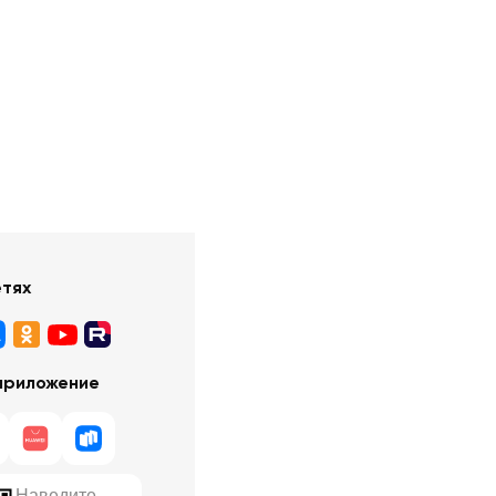
етях
приложение
Наведите