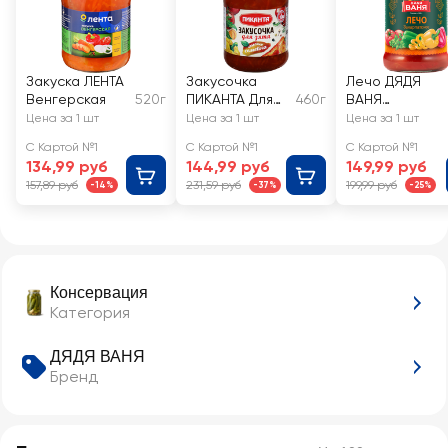
Закуска ЛЕНТА
Закусочка
Лечо ДЯДЯ
Венгерская
520г
ПИКАНТА Для
460г
ВАНЯ
зятя
Закарпатское
Цена за 1 шт
Цена за 1 шт
Цена за 1 шт
С Картой №1
С Картой №1
С Картой №1
134,99 руб
144,99 руб
149,99 руб
157,89 руб
231,59 руб
199,99 руб
-14%
-37%
-25%
Консервация
Категория
ДЯДЯ ВАНЯ
Бренд