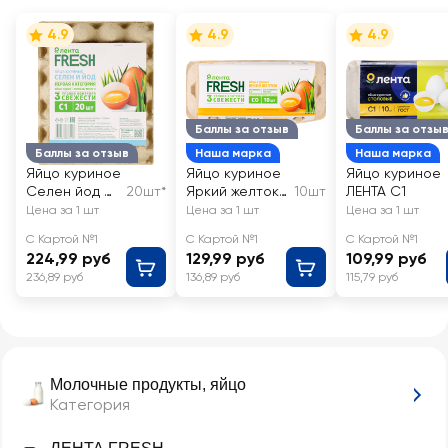
4.9
4.9
4.9
Баллы за отзыв
Баллы за отзы
Баллы за отзыв
Наша марка
Наша марка
Яйцо куриное
Яйцо куриное
Яйцо куриное
Селен йод С1
20шт*
Яркий желток
10шт
ЛЕНТА С1
ЛЕНТА FRESH
СО ЛЕНТА
Цена за 1 шт
Цена за 1 шт
Цена за 1 шт
FRESH
С Картой №1
С Картой №1
С Картой №1
224,99 руб
129,99 руб
109,99 руб
236,89 руб
136,89 руб
115,79 руб
Молочные продукты, яйцо
Категория