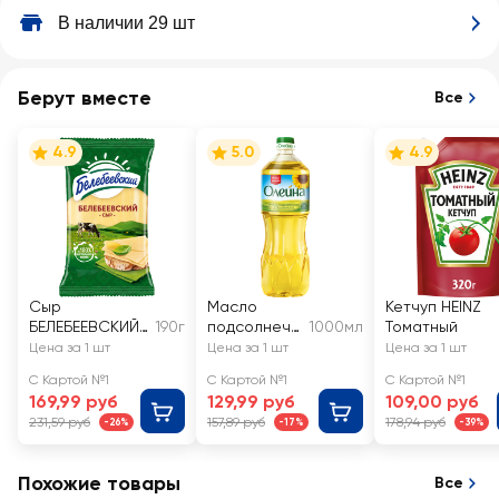
В наличии 29 шт
Берут вместе
Все
4.9
5.0
4.9
Сыр
Масло
Кетчуп HEINZ
БЕЛЕБЕЕВСКИЙ
190г
подсолнечн
1000мл
Томатный
45%, без змж
ое ОЛЕЙНА
Цена за 1 шт
Цена за 1 шт
Цена за 1 шт
рафинирова
С Картой №1
С Картой №1
С Картой №1
нное
169,99 руб
129,99 руб
109,00 руб
дезодориро
231,59 руб
157,89 руб
178,94 руб
-26%
-17%
-39%
ванное 1-й
сорт
Похожие товары
Все