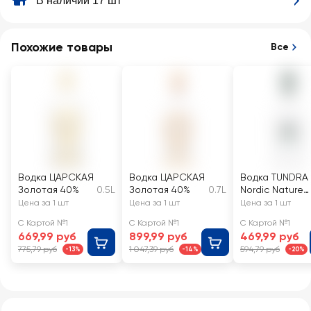
В наличии 17 шт
Похожие товары
Все
Водка ЦАРСКАЯ
Водка ЦАРСКАЯ
Водка TUNDRA
Золотая 40%
0.5L
Золотая 40%
0.7L
Nordic Nature
водка крайнег
Цена за 1 шт
Цена за 1 шт
Цена за 1 шт
севера 40%
С Картой №1
С Картой №1
С Картой №1
669,99 руб
899,99 руб
469,99 руб
775,79 руб
1 047,39 руб
594,79 руб
-13%
-14%
-20%