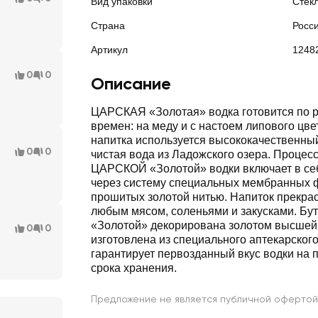
Вид упаковки
Стек
Страна
Росс
Артикул
1248
0
0
Описание
ЦАРСКАЯ «Золотая» водка готовится по р
времен: на меду и с настоем липового цв
напитка используется высококачественны
0
0
чистая вода из Ладожского озера. Процесс
ЦАРСКОЙ «Золотой» водки включает в се
через систему специальных мембранных 
прошитых золотой нитью. Напиток прекрас
любым мясом, соленьями и закусками. Б
«Золотой» декорирована золотом высшей
0
0
изготовлена из специального аптекарского
гарантирует первозданный вкус водки на 
срока хранения.
Предложение не является публичной офертой