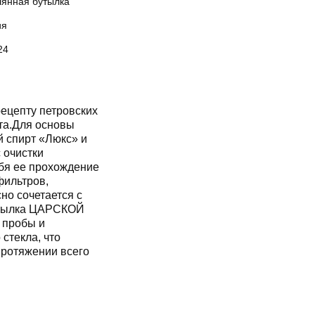
лянная бутылка
ия
24
ецепту петровских
ета.Для основы
й спирт «Люкс» и
 очистки
бя ее прохождение
фильтров,
но сочетается с
утылка ЦАРСКОЙ
 пробы и
 стекла, что
протяжении всего