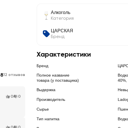
Алкоголь
Категория
ЦАРСКАЯ
Бренд
Характеристики
Бренд
ЦАР
.8
12 отзывов
Полное название
Водк
товара (у поставщика)
40%, 
Выдержка
Невы
0
0
Производитель
Lado
Сырье
Пшен
Тип напитка
Водк
0
0