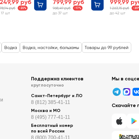
 249,99 руб
799,99 руб
999,99 ру
578,94 руб
968,49 руб
1 263,15 руб
-20%
-17%
-20
 17 шт
до 37 шт
до 42 шт
Водка
Водка, настойки, бальзамы
Товары до 99 рублей
Поддержка клиентов
Мы в соцс
круглосуточно
Санкт-Петербург и ЛО
ти
8 (812) 385-41-11
Скачайте 
Москва и МО
8 (495) 777-41-11
Бесплатный номер
по всей России
8 (800) 700-41-11