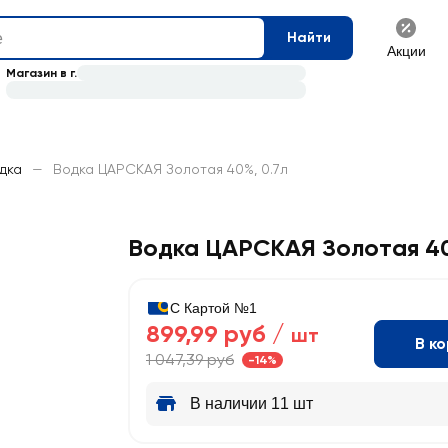
Найти
Акции
Магазин в г.
дка
—
Водка ЦАРСКАЯ Золотая 40%, 0.7л
Водка ЦАРСКАЯ Золотая 4
С Картой №1
899,99 руб /
шт
В к
1 047,39 руб
-14%
В наличии 11 шт