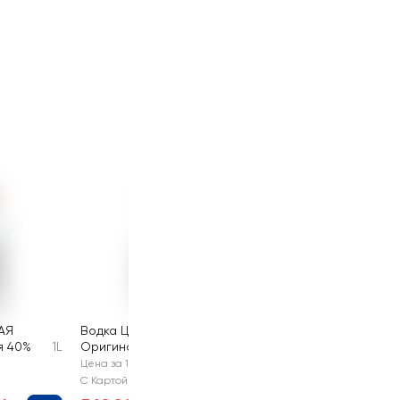
АЯ
Водка ЦАРСКАЯ
я 40%
1L
Оригинальная 40%
0.5L
Цена за 1 шт
С Картой №1