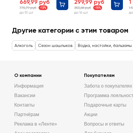
669,99 руб
299,99 руб
1
775,79 руб
353,68 руб
1 
-13%
-15%
до 51 шт
до 16 шт
до
Другие категории с этим товаром
Алкоголь
Сезон шашлыков
Водка, настойки, бальзамы
О компании
Покупателям
Информация
Забота о покупателях
Вакансии
Программа лояльнос
Контакты
Подарочные карты
Партнёрам
Акции
Реклама в «Ленте»
Вопросы и ответы