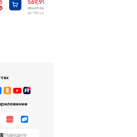
б
569,99 руб
684,20 руб
%
-16%
до 795 шт
етях
приложение
Наведите