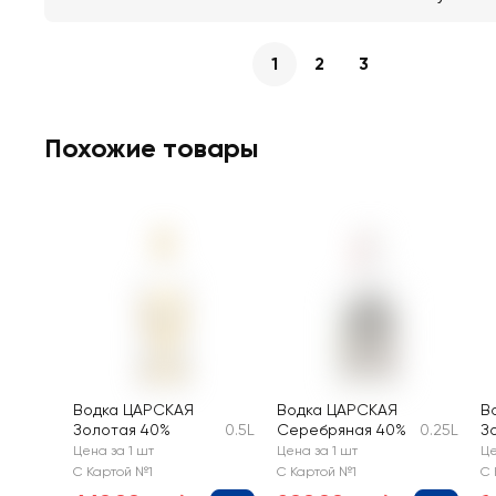
1
2
3
Похожие товары
Водка ЦАРСКАЯ
Водка ЦАРСКАЯ
В
Золотая 40%
0.5L
Серебряная 40%
0.25L
З
Цена за 1 шт
Цена за 1 шт
Це
С Картой №1
С Картой №1
С 