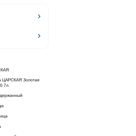
СКАЯ
а ЦАРСКАЯ Золотая
0.7л
держанный
ga
ица
а