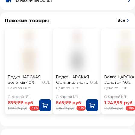
В наличии 50 шт
Похожие товары
Все
Водка ЦАРСКАЯ
Водка ЦАРСКАЯ
Водка ЦАРСКА
Золотая 40%
0.7L
Оригинальная
0.5L
Золотая 40%
40%
Цена за 1 шт
Цена за 1 шт
Цена за 1 шт
С Картой №1
С Картой №1
С Картой №1
899,99 руб
569,99 руб
1 249,99 руб
1 047,39 руб
684,20 руб
1 578,94 руб
-14%
-16%
-20%