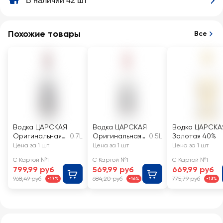
В наличии 42 шт
Похожие товары
Все
Водка ЦАРСКАЯ
Водка ЦАРСКАЯ
Водка ЦАРСКА
Оригинальная
0.7L
Оригинальная
0.5L
Золотая 40%
40%
40%
Цена за 1 шт
Цена за 1 шт
Цена за 1 шт
С Картой №1
С Картой №1
С Картой №1
799,99 руб
569,99 руб
669,99 руб
968,49 руб
684,20 руб
775,79 руб
-17%
-16%
-13%