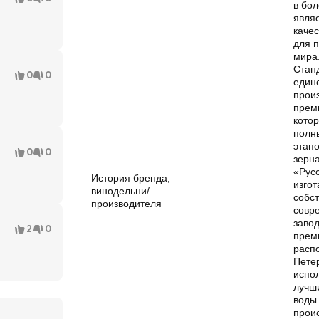
в бол
явля
качес
для 
мира
Стан
0
0
един
прои
прем
кото
полн
этапо
0
0
зерн
«Рус
История бренда,
изго
винодельни/
собс
производителя
совр
завод
2
0
прем
расп
Пете
испо
лучш
воды
прои