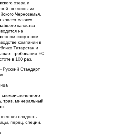
жского озера и
рной пшеницы из
ийского Черноземья.
т класса «люкс»
чайшего качества
зводится на
твенном спиртовом
зводстве компании в
блике Татарстан и
ышает требования ЕС
стоте в 100 раз.
«Русский Стандарт
а»
ица
и свежеиспеченного
а, трав, минеральный
ок.
ственная сладость
ицы, перец, специи.
а