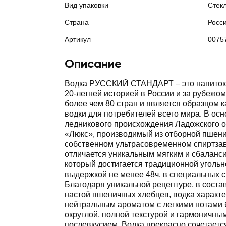
Вид упаковки
Стек
Страна
Росс
Артикул
0075
Описание
Водка РУССКИЙ СТАНДАРТ – это напиток 
20-летней историей в России и за рубежом
более чем 80 стран и является образцом к
водки для потребителей всего мира. В осн
ледникового происхождения Ладожского о
«Люкс», производимый из отборной пшен
собственном ультрасовременном спиртзав
отличается уникальным мягким и сбаланс
который достигается традиционной уголь
выдержкой не менее 48ч. в специальных с
Благодаря уникальной рецептуре, в соста
настой пшеничных хлебцев, водка характе
нейтральным ароматом с легкими нотами 
округлой, полной текстурой и гармоничн
послевкусием. Водка прекрасно сочетаетс