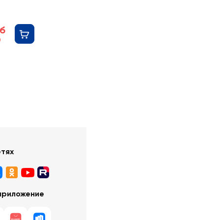
уб
етях
приложение