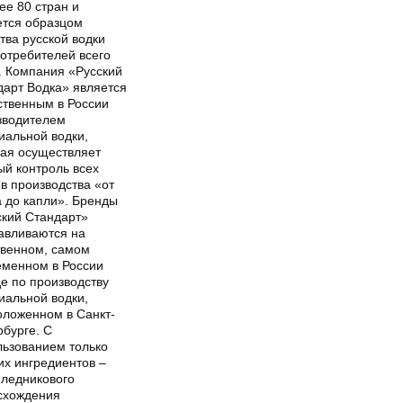
ее 80 стран и
ется образцом
тва русской водки
потребителей всего
. Компания «Русский
дарт Водка» является
ственным в России
зводителем
иальной водки,
рая осуществляет
ый контроль всех
в производства «от
а до капли». Бренды
ский Стандарт»
тавливаются на
твенном, самом
еменном в России
е по производству
иальной водки,
оложенном в Санкт-
рбурге. С
льзованием только
их ингредиентов –
 ледникового
схождения