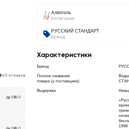
Алкоголь
Категория
РУССКИЙ СТАНДАРТ
Бренд
Характеристики
Бренд
РУСС
9
40 отзывов
Полное название
Водк
товара (у поставщика)
СТАН
Выдержка
Невы
0
0
«Рус
явля
прем
сегме
бесс
1998 
0
0