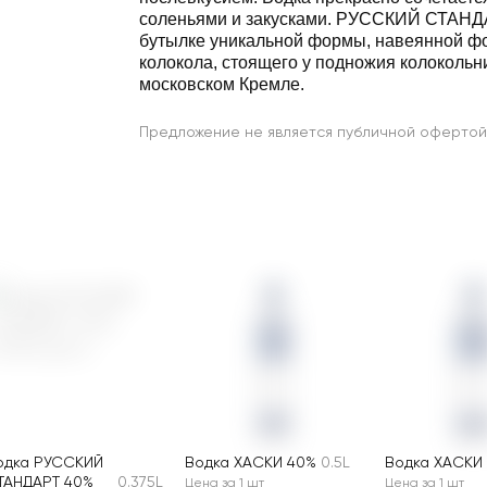
соленьями и закусками. РУССКИЙ СТАНД
бутылке уникальной формы, навеянной ф
колокола, стоящего у подножия колокольн
московском Кремле.
Предложение не является публичной офертой
одка РУССКИЙ
Водка ХАСКИ 40%
0.5L
Водка ХАСКИ
ТАНДАРТ 40%
0.375L
Цена за 1 шт
Цена за 1 шт