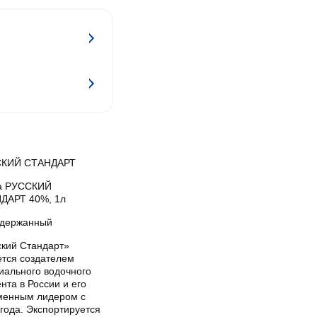
КИЙ СТАНДАРТ
а РУССКИЙ
ДАРТ 40%, 1л
держанный
ский Стандарт»
ется создателем
иального водочного
нта в России и его
менным лидером с
года. Экспортируется