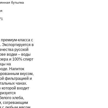
лянная бутылка
ия
71
премиум-класса с
. Экспортируется в
ачества русской
ове водки – воды
зера и 100% спирт
ицы на
оде. Напиток
ированным вкусом,
ной фильтрацией и
тальных чанах.
в которой входит
ризуется
белого хлеба,
ым, согревающим
я с любым мясом,