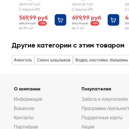
Цена за 1 шт
Цена за 1 шт
Це
С Картой №1
С Картой №1
С 
569,99 руб
699,99 руб
4
684,29 руб
842,19 руб
57
-16%
-16%
до 84 шт
до 2 шт
до
Другие категории с этим товаром
Алкоголь
Сезон шашлыков
Водка, настойки, бальзамы
О компании
Покупателям
Информация
Забота о покупателях
Вакансии
Программа лояльнос
Контакты
Подарочные карты
Партнёрам
Акции