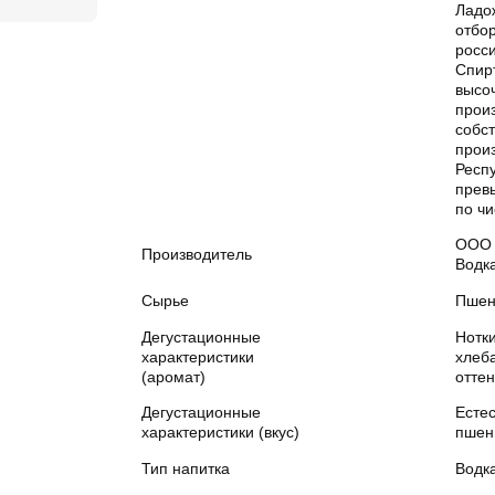
Ладо
отбо
росс
Спир
высо
прои
собс
прои
Респу
прев
по чи
ООО 
Производитель
Водк
Сырье
Пшен
Дегустационные
Нотк
характеристики
хлеб
(аромат)
оттен
Дегустационные
Есте
характеристики (вкус)
пшен
Тип напитка
Водк