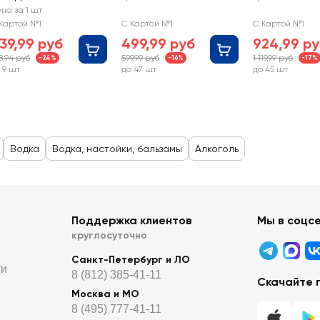
на за 1 шт
Картой №1
С Картой №1
С Картой №1
39,99 руб
499,99 руб
924,99 р
8,94 руб
599,99 руб
1 119,99 руб
-24%
-16%
-17%
 9 шт
до 47 шт
до 45 шт
Водка
Водка, настойки, бальзамы
Алкоголь
Поддержка клиентов
Мы в соцс
круглосуточно
Санкт-Петербург и ЛО
ти
8 (812) 385-41-11
Скачайте 
Москва и МО
8 (495) 777-41-11