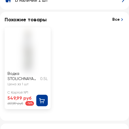
В наличии 1 шт
Похожие товары
Все
Водка
STOLICHNAYA
0.5L
Excellent 40%
Цена за 1 шт
С Картой №1
549,99 руб
657,89 руб
-16%