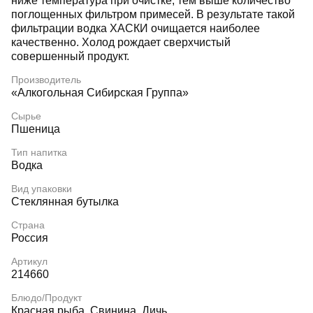
ниже температура при очистке, тем выше количество
поглощенных фильтром примесей. В результате такой
фильтрации водка ХАСКИ очищается наиболее
качественно. Холод рождает сверхчистый
совершенный продукт.
Производитель
«Алкогольная Сибирская Группа»
Сырье
Пшеница
Тип напитка
Водка
Вид упаковки
Стеклянная бутылка
Страна
Россия
Артикул
214660
Блюдо/Продукт
Красная рыба, Свинина, Дичь