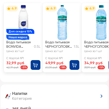
4.9
4.9
4.9
Доп.скидка 10%
Наша марка
Вода питьевая
Вода питьевая
Вода питьевая
BONVIDA
0.5L
ЧЕРНОГОЛОВКА
1.5L
ЧЕРНОГОЛОВК
артезианская
артезианская
А артезианска
Цена за 1 шт
Цена за 1 шт
Цена за 1 шт
1-й категории
негазированная
негазированн
С Картой №1
С Картой №1
С Картой №1
негазированна
я
32,99 руб
49,99 руб
34,99 руб
я
42,19 руб
61,05 руб
39,99 руб
-21%
-18%
-12%
Напитки
Категория