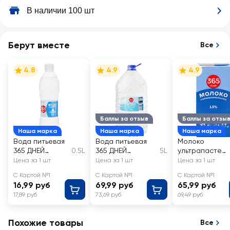
В наличии 100 шт
Берут вместе
Все
4.8
4.9
4.9
Баллы за отзыв
Баллы за отзы
Наша марка
Наша марка
Наша марка
Вода питьевая
Вода питьевая
Молоко
365 ДНЕЙ
0.5L
365 ДНЕЙ
5L
ультрапастер
природная
очищенная
изованное
Цена за 1 шт
Цена за 1 шт
Цена за 1 шт
артезианская
негазированная
365 ДНЕЙ 1,5%,
С Картой №1
С Картой №1
С Картой №1
газированная
без змж
16,99 руб
69,99 руб
65,99 руб
17,89 руб
73,69 руб
69,49 руб
Похожие товары
Все