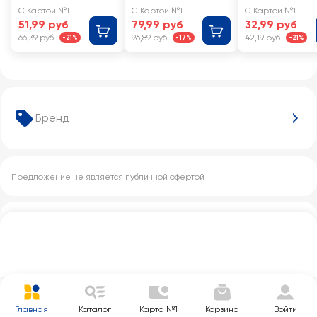
1-й категории
1-й категории
С Картой №1
С Картой №1
С Картой №1
негазированн
негазированн
51,99 руб
79,99 руб
32,99 руб
ая
я
66,39 руб
96,89 руб
42,19 руб
-21%
-17%
-21%
Бренд
Предложение не является публичной офертой
Другие категории с этим товаром
Главная
Каталог
Карта №1
Корзина
Войти