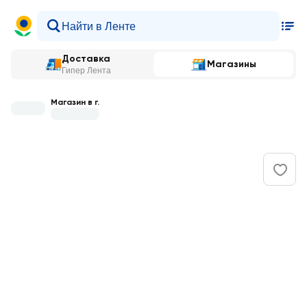
Доставка
Магазины
Гипер Лента
Магазин в г.