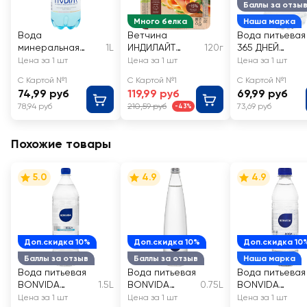
Баллы за отзы
Много белка
Наша марка
Вода
Ветчина
Вода питьевая
минеральная
1L
ИНДИЛАЙТ
120г
365 ДНЕЙ
ПСЫЖ природная
Филе грудки
очищенная
Цена за 1 шт
Цена за 1 шт
Цена за 1 шт
лечебно-
индейки,
негазированн
С Картой №1
С Картой №1
С Картой №1
столовая
нарезка
74,99 руб
119,99 руб
69,99 руб
газированная
78,94 руб
210,59 руб
73,69 руб
-43%
Похожие товары
5.0
4.9
4.9
Доп.скидка 10%
Доп.скидка 10%
Доп.скидка 10
Баллы за отзыв
Баллы за отзыв
Наша марка
Вода питьевая
Вода питьевая
Вода питьевая
BONVIDA
1.5L
BONVIDA
0.75L
BONVIDA
негазированная
артезианская
артезианская
Цена за 1 шт
Цена за 1 шт
Цена за 1 шт