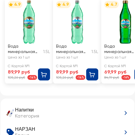
4.9
4.9
4.7
Вода
Вода
Вода
минеральная
1.5L
минеральная
1.5L
минеральная
НАРЗАН
НАРЗАН
НАРЗАН
Цена за 1 шт
Цена за 1 шт
Цена за 1 шт
натуральной
газированная
природной
С Картой №1
С Картой №1
С Картой №1
газации
газации
89,99 руб
89,99 руб
69,99 руб
105,26 руб
105,26 руб
84,19 руб
-14%
-14%
-16%
Напитки
Категория
НАРЗАН