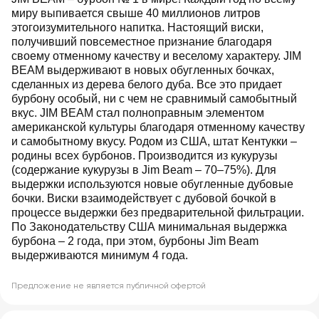
миру выпивается свыше 40 миллионов литров
этогоизумительного напитка. Настоящий виски,
получивший повсеместное признание благодаря
своему отменному качеству и веселому характеру. JIM
BEAM выдерживают в новых обугленных бочках,
сделанных из дерева белого дуба. Все это придает
бурбону особый, ни с чем не сравнимый самобытный
вкус. JIM BEAM стал полноправным элементом
американской культуры благодаря отменному качеству
и самобытному вкусу. Родом из США, штат Кентукки –
родины всех бурбонов. Производится из кукурузы
(содержание кукурузы в Jim Beam – 70–75%). Для
выдержки используются новые обугленные дубовые
бочки. Виски взаимодействует с дубовой бочкой в
процессе выдержки без предварительной фильтрации.
По Законодательству США минимальная выдержка
бурбона – 2 года, при этом, бурбоны Jim Beam
выдерживаются минимум 4 года.
Предложение не является публичной офертой