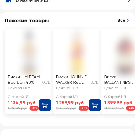
В наличии 9 шт
Похожие товары
Все
Виски JIM BEAM
Виски JOHNNIE
Виски
Bourbon 40%
0.7L
WALKER Red
0.7L
BALLANTINE'S
Label
Finest
Цена за 1 шт
Цена за 1 шт
Цена за 1 шт
Шотландский
Шотландский
С Картой №1
С Картой №1
С Картой №1
купажированны
купажированн
1 134,99 руб
1 259,99 руб
1 399,99 руб
й, 40%
й, 40%
1 768,49 руб
2 105,29 руб
1 821,09 руб
-35%
-40%
-23%