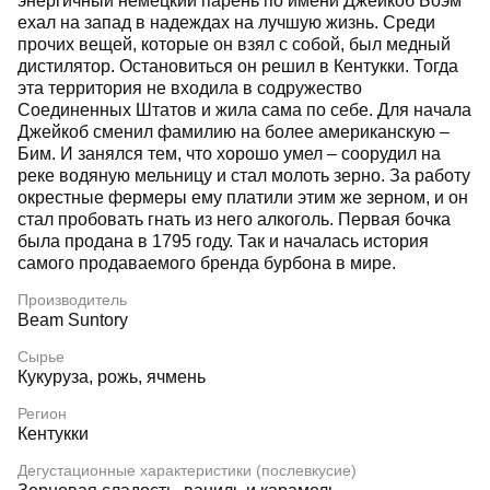
энергичный немецкий парень по имени Джейкоб Боэм
ехал на запад в надеждах на лучшую жизнь. Среди
прочих вещей, которые он взял с собой, был медный
дистилятор. Остановиться он решил в Кентукки. Тогда
эта территория не входила в содружество
Соединенных Штатов и жила сама по себе. Для начала
Джейкоб сменил фамилию на более американскую –
Бим. И занялся тем, что хорошо умел – соорудил на
реке водяную мельницу и стал молоть зерно. За работу
окрестные фермеры ему платили этим же зерном, и он
стал пробовать гнать из него алкоголь. Первая бочка
была продана в 1795 году. Так и началась история
самого продаваемого бренда бурбона в мире.
Производитель
Beam Suntory
Сырье
Кукуруза, рожь, ячмень
Регион
Кентукки
Дегустационные характеристики (послевкусие)