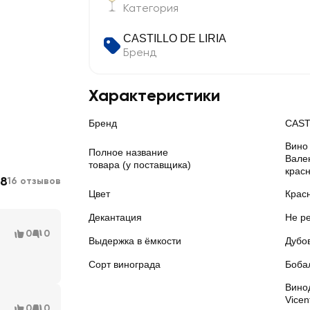
Категория
CASTILLO DE LIRIA
Бренд
Характеристики
Бренд
CAST
Вино
Полное название
Вале
товара (у поставщика)
красн
.8
16 отзывов
Цвет
Крас
Декантация
Не р
0
0
Выдержка в ёмкости
Дубо
Сорт винограда
Боба
Вино
Vicen
0
0