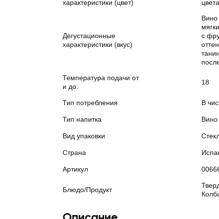
характеристики (цвет)
цвета
Вино
мягки
Дегустационные
с фр
характеристики (вкус)
отте
тани
посл
Температура подачи от
18
и до:
Тип потребления
В чи
Тип напитка
Вино
Вид упаковки
Стек
Страна
Испа
Артикул
0066
Твер
Блюдо/Продукт
Колб
Описание