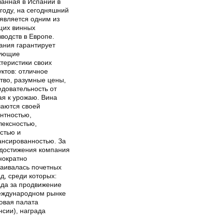
ванная в Испании в
году, на сегодняшний
 является одним из
щих винных
водств в Европе.
ания гарантирует
ующие
теристики своих
ктов: отличное
тво, разумные цены,
едовательность от
ая к урожаю. Вина
чаются своей
антностью,
лексностью,
стью и
ансированностью. За
 достижения компания
нократно
таивалась почетных
д, среди которых:
ада за продвижение
еждународном рынке
овая палата
нсии), награда