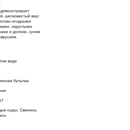
.
 демонстрирует
й, шелковистый вкус
уктово-ягодными
нками, округлыми
нами и долгим, сухим
евкусием.
стом виде
лянная бутылка
ния
67
дые сыры, Свинина,
асы