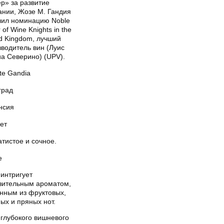
р» за развитие
ании, Жозе М. Гандия
чил номинацию Noble
 of Wine Knights in the
d Kingdom, лучший
водитель вин (Луис
иа Северино) (UPV).
te Gandia
град
нсия
ет
тистое и сочное.
е
 интригует
зительным ароматом,
анным из фруктовых,
ых и пряных нот.
 глубокого вишневого