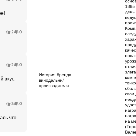
осно
1885 
день
ое!
веду
произ
Комп
2
0
след
харак
проду
качес
посл
урож
2
0
отли
элег
История бренда,
комп
й вкус,
винодельни/
тонко
производителя
сбал
свои
неод
3
0
удос
награ
нагр
аль что
на м
(Торг
Вале