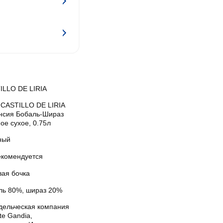
ILLO DE LIRIA
 CASTILLO DE LIRIA
нсия Бобаль-Шираз
ое сухое, 0.75л
ный
екомендуется
вая бочка
ль 80%, шираз 20%
дельческая компания
te Gandia,