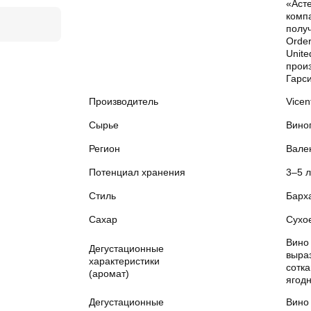
«Асте
комп
полу
Order
Unite
произ
Гарс
Производитель
Vicen
Сырье
Вино
Регион
Вале
Потенциал хранения
3–5 л
Стиль
Барха
Сахар
Сухо
Вино
Дегустационные
выра
характеристики
сотк
(аромат)
ягодн
Дегустационные
Вино