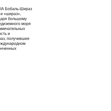
RIA Бобаль-Шираз
 и «шираз»,
даря большому
едиземного моря
замечательных
сть и
раз, получившее
международном
онченных