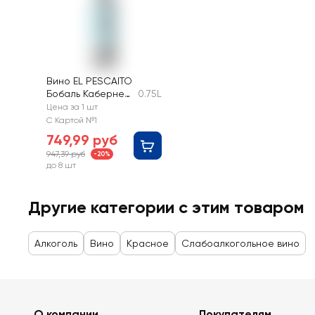
Вино EL PESCAITO
Бобаль Каберне
0.75L
Совиньон
Цена за 1 шт
Валенсия
С Картой №1
красное сухое
749,99 руб
947,39 руб
-20%
до 8 шт
Другие категории с этим товаром
Алкоголь
Вино
Красное
Слабоалкогольное вино
О компании
Покупателям