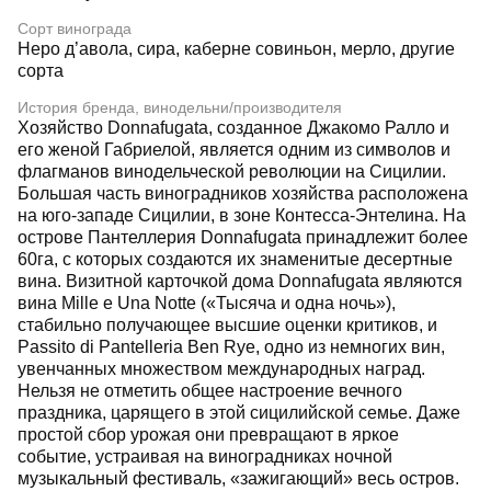
Сорт винограда
Неро д’авола, сира, каберне совиньон, мерло, другие
сорта
История бренда, винодельни/производителя
Хозяйство Donnafugata, созданное Джакомо Ралло и
его женой Габриелой, является одним из символов и
флагманов винодельческой революции на Сицилии.
Большая часть виноградников хозяйства расположена
на юго-западе Сицилии, в зоне Контесса-Энтелина. На
острове Пантеллерия Donnafugata принадлежит более
60га, с которых создаются их знаменитые десертные
вина. Визитной карточкой дома Donnafugata являются
вина Mille e Una Notte («Тысяча и одна ночь»),
стабильно получающее высшие оценки критиков, и
Passito di Pantelleria Ben Rye, одно из немногих вин,
увенчанных множеством международных наград.
Нельзя не отметить общее настроение вечного
праздника, царящего в этой сицилийской семье. Даже
простой сбор урожая они превращают в яркое
событие, устраивая на виноградниках ночной
музыкальный фестиваль, «зажигающий» весь остров.