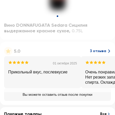
Вино DONNAFUGATA Sedara Сицилия
выдержанное красное сухое
,
0.75L
5.0
3 отзыва
01 октября 2025
Прикольный вкус, послевкусие
Очень понрави
Нет резких запа
спирта. Охлаж
употребляется 
Вы можете оставить отзыв после покупки
Похожие товары
Все