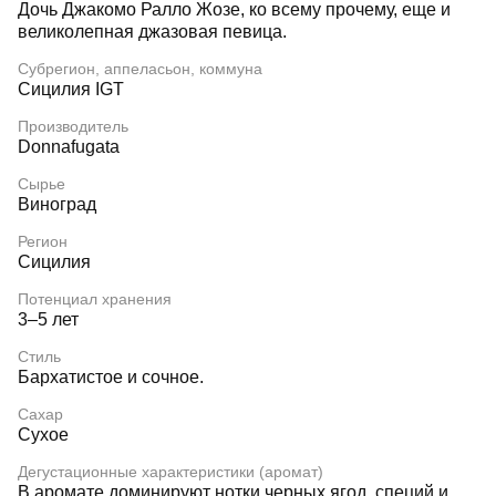
Дочь Джакомо Ралло Жозе, ко всему прочему, еще и
великолепная джазовая певица.
Субрегион, аппеласьон, коммуна
Сицилия IGT
Производитель
Donnafugata
Сырье
Виноград
Регион
Сицилия
Потенциал хранения
3–5 лет
Стиль
Бархатистое и сочное.
Сахар
Сухое
Дегустационные характеристики (аромат)
В аромате доминируют нотки черных ягод, специй и