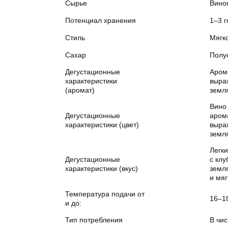
Сырье
Вино
Потенциал хранения
1–3 г
Стиль
Мягк
Сахар
Полу
Дегустационные
Аром
характеристики
выра
(аромат)
земл
Вино 
Дегустационные
арома
характеристики (цвет)
выра
земл
Легки
Дегустационные
с клу
характеристики (вкус)
земл
и мя
Температура подачи от
16–1
и до:
Тип потребления
В чи