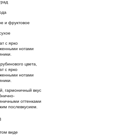
град
ода
ое и фруктовое
сухое
ат с ярко
женными нотами
яники.
рубинового цвета,
т с ярко
женными нотами
яники.
й, гармоничный вкус
бнично-
яничными оттенками
гким послевкусием.
8
стом виде