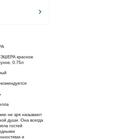
РА
 ЭШЕРА красное
ухое, 0.75л
ный
екомендуется
ь
елла
зию не зря называют
ной души. Она всегда
яла гостей
одными
енностями и