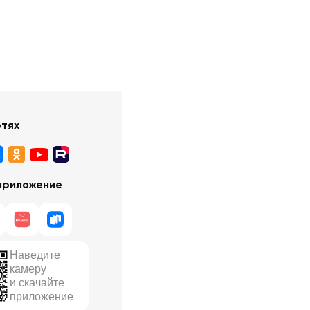
етях
приложение
Наведите
камеру
и скачайте
приложение