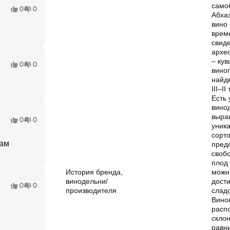
само
0
0
Абха
вино
врем
свид
архе
– кув
0
0
виног
найд
III–I
Есть 
винод
выра
0
0
уник
сорто
Нам
пред
свобо
плод 
История бренда,
можн
винодельни/
дост
0
0
производителя
сладо
Вино
расп
склон
равни