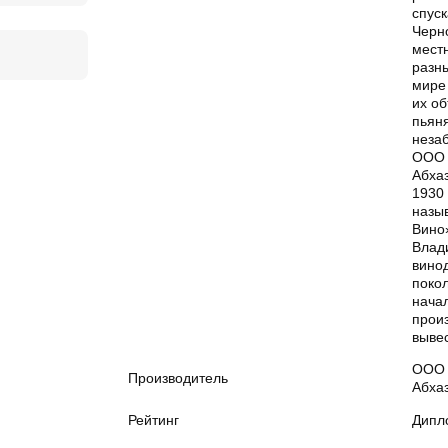
спус
Черно
мест
разны
мире 
их об
пьян
неза
ООО 
Абха
1930 
назы
Вино
Влад
вино
покол
нача
произ
вывес
ООО 
Производитель
Абха
Рейтинг
Дипл