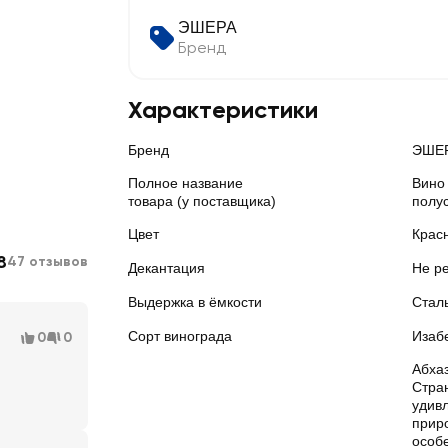
ЭШЕРА
Бренд
Характеристики
Бренд
ЭШЕ
Полное название
Вино
товара (у поставщика)
полус
Цвет
Крас
8
47 отзывов
Декантация
Не р
Выдержка в ёмкости
Стал
Сорт винограда
Изаб
0
0
Абха
Стра
удивл
прир
особ