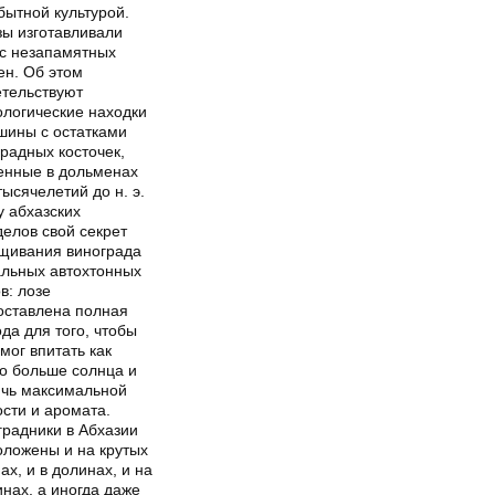
бытной культурой.
зы изготавливали
 с незапамятных
ен. Об этом
етельствуют
ологические находки
шины с остатками
радных косточек,
енные в дольменах
I тысячелетий до н. э.
у абхазских
елов свой секрет
щивания винограда
альных автохтонных
в: лозе
оставлена полная
да для того, чтобы
мог впитать как
о больше солнца и
ичь максимальной
сти и аромата.
градники в Абхазии
оложены и на крутых
ах, и в долинах, и на
нах, а иногда даже