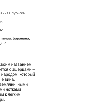
лянная бутылка
зия
02
 птицы, Баранина,
дина
своим названием
ется с эшерцами –
 народом, который
ые вина.
о-земляничными
ыми нотками
м к легким
цы.