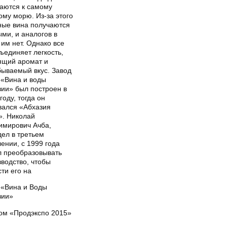
каются к самому
му морю. Из-за этого
ные вина получаются
ми, и аналогов в
им нет. Однако все
ъединяет легкость,
ящий аромат и
бываемый вкус. Завод
«Вина и воды
зии» был построен в
году, тогда он
вался «Абхазия
». Николай
имирович Ачба,
дел в третьем
ении, с 1999 года
л преобразовывать
водство, чтобы
ти его на
«Вина и Воды
зии»
ом «Продэкспо 2015»