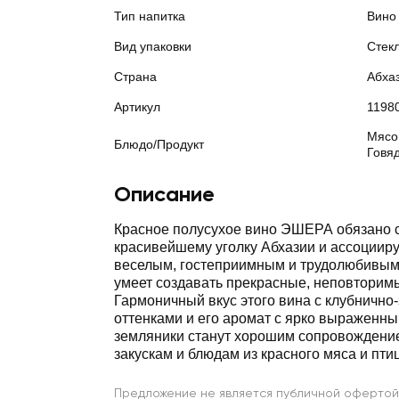
Тип напитка
Вино
Вид упаковки
Стек
Страна
Абха
Артикул
1198
Мясо
Блюдо/Продукт
Говя
Описание
Красное полусухое вино ЭШЕРА обязано 
красивейшему уголку Абхазии и ассоцииру
веселым, гостеприимным и трудолюбивым
умеет создавать прекрасные, неповторим
Гармоничный вкус этого вина с клубничн
оттенками и его аромат с ярко выраженн
земляники станут хорошим сопровождение
закускам и блюдам из красного мяса и пти
Предложение не является публичной офертой