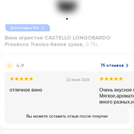
Доп.скидка 10%
Вино игристое CASTELLO LONGOBARDO
Prosecco Treviso белое сухое
,
0.75L
4.9
75 отзывов
22 июля 2026
отличное вино
Очень вкусное 
Мягкое,аромат
много разных,н
❤️
Вы можете оставить отзыв после покупки