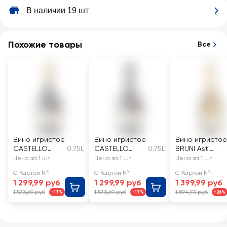
В наличии 19 шт
Похожие товары
Все
Вино игристое
Вино игристое
Вино игристое
CASTELLO
0.75L
CASTELLO
0.75L
BRUNI Asti
LONGOBARDO
LONGOBARDO
белое
Цена за 1 шт
Цена за 1 шт
Цена за 1 шт
Prosecco
Prosecco
сладкое
С Картой №1
С Картой №1
С Картой №1
Valdobbiaden
Asolo
1 299,99 руб
1 299,99 руб
1 399,99 руб
e Superiore
Superiore
1 573,69 руб
1 573,69 руб
1 894,73 руб
-17%
-17%
-26%
белое сухое
белое сухое