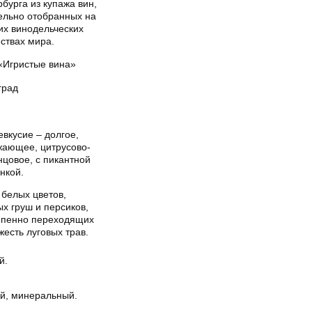
бурга из купажа вин,
ельно отобранных на
их винодельческих
ствах мира.
«Игристые вина»
град
вкусие – долгое,
жающее, цитрусово-
нцовое, с пикантной
нкой.
 белых цветов,
х груш и персиков,
епенно переходящих
жесть луговых трав.
й.
ий, минеральный.