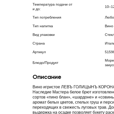
Температура подачи от
10–1
и до:
Тип потребления
Любо
Тип напитка
Вино
Вид упаковки
Стек
Страна
Итал
Артикул
5159
Море
Блюдо/Продукт
закус
Описание
Вино игристое ЛЕВЪ ГОЛИЦЫНЪ КОРО
Наследие Мастера белое брют изготовлен
сортов «пино блан», «шардоне» и «совинь
аромат белых цветов, спелых груш и перс
переходящих в свежесть луговых трав. Д
выдержка на осадке позволяет букету ра