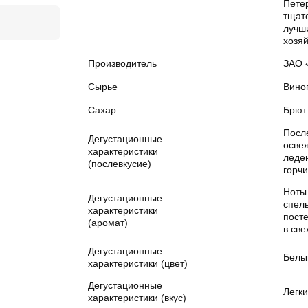
Петер
тщат
лучш
хозяй
Производитель
ЗАО 
Сырье
Вино
Сахар
Брют
После
Дегустационные
осве
характеристики
леде
(послевкусие)
горчи
Ноты
Дегустационные
спелы
характеристики
пост
(аромат)
в све
Дегустационные
Белы
характеристики (цвет)
Дегустационные
Легк
характеристики (вкус)