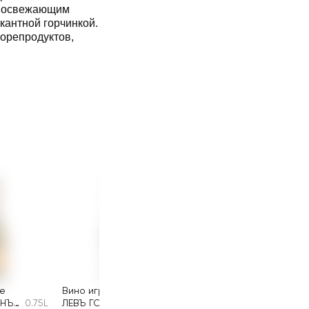
я освежающим
кантной горчинкой.
морепродуктов,
ое
Вино игристое
ЫНЪ
0.75L
ЛЕВЪ ГОЛИЦЫНЪ
0.2L