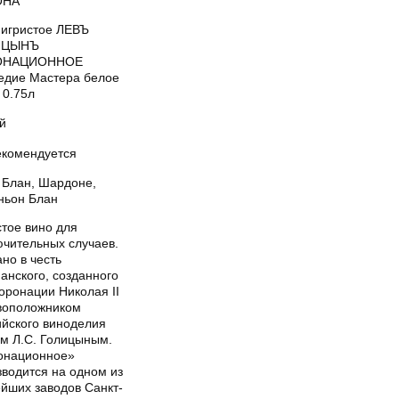
ОНА
 игристое ЛЕВЪ
ИЦЫНЪ
ОНАЦИОННОЕ
едие Мастера белое
 0.75л
й
екомендуется
 Блан, Шардоне,
ньон Блан
стое вино для
ючительных случаев.
но в честь
анского, созданного
оронации Николая II
воположником
ийского виноделия
ем Л.С. Голицыным.
онационное»
зводится на одном из
ейших заводов Санкт-