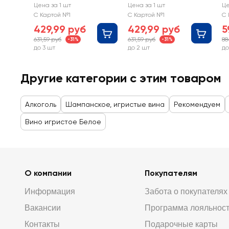
Наследие
Наследие
К
Цена за 1 шт
Цена за 1 шт
Це
Мастера белое
Мастера белое
Н
С Картой №1
С Картой №1
С 
брют, 0.75л,
экстра брют
М
429,99 руб
429,99 руб
5
Россия
п
631,59 руб
631,59 руб
88
-31%
-31%
до 3 шт
до 2 шт
до
Другие категории с этим товаром
Алкоголь
Шампанское, игристые вина
Рекомендуем
Вино игристое Белое
О компании
Покупателям
Информация
Забота о покупателях
Вакансии
Программа лояльнос
Контакты
Подарочные карты