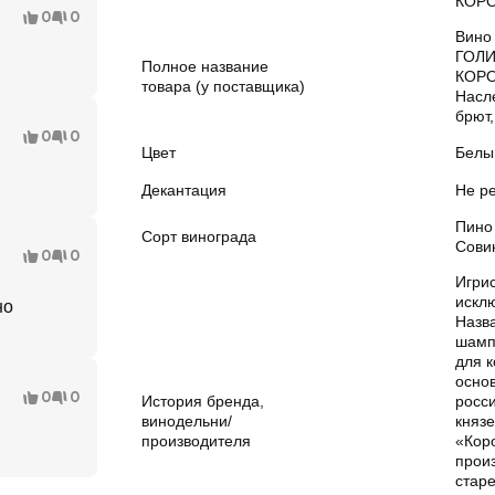
КОР
0
0
Вино
ГОЛ
Полное название
КОР
товара (у поставщика)
Насл
брют,
0
0
Цвет
Белы
Декантация
Не р
Пино
Сорт винограда
Сови
0
0
Игри
искл
но
Назва
шамп
для к
осно
0
0
История бренда,
росс
винодельни/
княз
производителя
«Кор
прои
стар