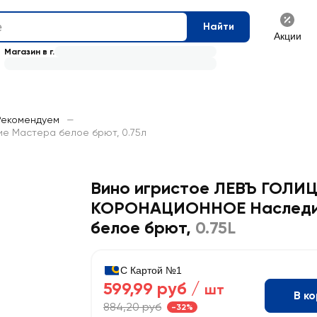
Найти
Акции
Магазин в г.
Рекомендуем
—
 Мастера белое брют, 0.75л
Вино игристое ЛЕВЪ ГОЛ
КОРОНАЦИОННОЕ Наследи
белое брют
,
0.75L
С Картой №1
599,99 руб /
шт
В к
884,20 руб
-32%