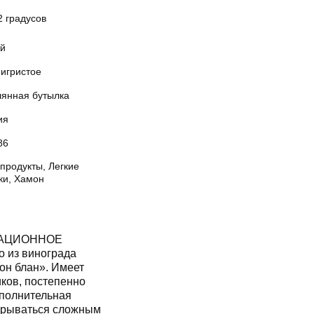
2 градусов
й
 игристое
лянная бутылка
ия
86
продукты, Легкие
ки, Хамон
НАЦИОННОЕ
о из винограда
он блан». Имеет
иков, постепенно
ополнительная
скрываться сложным