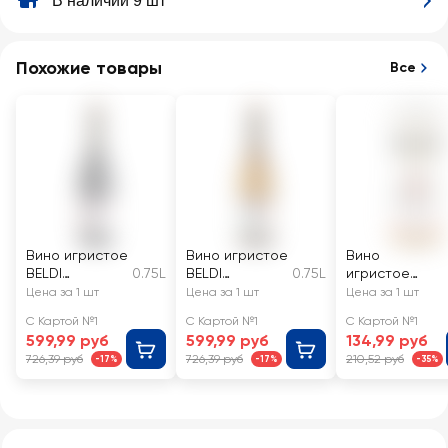
В наличии 9 шт
Похожие товары
Все
Вино игристое
Вино игристое
Вино
BELDI
0.75L
BELDI
0.75L
игристое
Lambrusco
Lambrusco
AGIOTAGE
Цена за 1 шт
Цена за 1 шт
Цена за 1 шт
Эмилия
Эмилия
жемчужное
С Картой №1
С Картой №1
С Картой №1
жемчужное
жемчужное
розовое
599,99 руб
599,99 руб
134,99 руб
красное
белое
полусладкое
726,39 руб
726,39 руб
210,52 руб
-17%
-17%
-35%
полусладкое
полусладкое